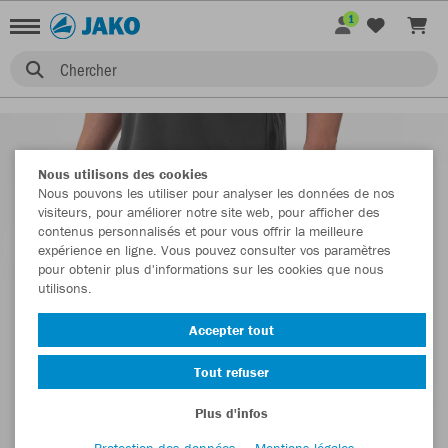
1
Chercher
Nous utilisons des cookies
Nous pouvons les utiliser pour analyser les données de nos
visiteurs, pour améliorer notre site web, pour afficher des
contenus personnalisés et pour vous offrir la meilleure
expérience en ligne. Vous pouvez consulter vos paramètres
pour obtenir plus d'informations sur les cookies que nous
utilisons.
Accepter tout
Tout refuser
Plus d'infos
Protection des données
Mentions légales