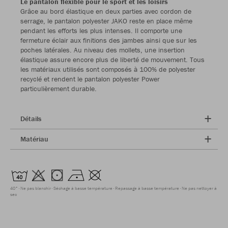
Le pantalon flexible pour le sport et les loisirs
Grâce au bord élastique en deux parties avec cordon de
serrage, le pantalon polyester JAKO reste en place même
pendant les efforts les plus intenses. Il comporte une
fermeture éclair aux finitions des jambes ainsi que sur les
poches latérales. Au niveau des mollets, une insertion
élastique assure encore plus de liberté de mouvement. Tous
les matériaux utilisés sont composés à 100% de polyester
recyclé et rendent le pantalon polyester Power
particulièrement durable.
Détails
Matériau
40°
Ne pas blanchir
Séchage à basse température
Repassage à basse température
Ne pas nettoyer à
sec