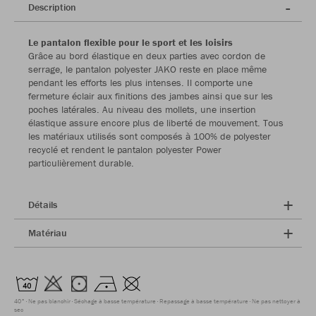
Description
Le pantalon flexible pour le sport et les loisirs
Grâce au bord élastique en deux parties avec cordon de
serrage, le pantalon polyester JAKO reste en place même
pendant les efforts les plus intenses. Il comporte une
fermeture éclair aux finitions des jambes ainsi que sur les
poches latérales. Au niveau des mollets, une insertion
élastique assure encore plus de liberté de mouvement. Tous
les matériaux utilisés sont composés à 100% de polyester
recyclé et rendent le pantalon polyester Power
particulièrement durable.
Détails
Matériau
40°
Ne pas blanchir
Séchage à basse température
Repassage à basse température
Ne pas nettoyer à
sec