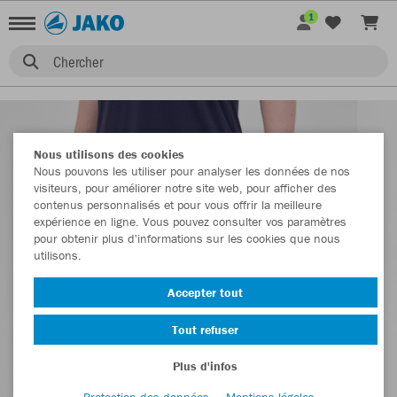
1
Chercher
Nous utilisons des cookies
Nous pouvons les utiliser pour analyser les données de nos
visiteurs, pour améliorer notre site web, pour afficher des
contenus personnalisés et pour vous offrir la meilleure
expérience en ligne. Vous pouvez consulter vos paramètres
pour obtenir plus d'informations sur les cookies que nous
utilisons.
Accepter tout
Tout refuser
Plus d'infos
Protection des données
Mentions légales