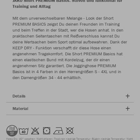
JAKO Short PREMIUM Basics: Stilvoll und funktional für
Training und Alltag
Mit dem unverwechselbaren Melange - Look der Short
PREMIUM BASICS zeigst Du deinen Freunden im Training
und beim Treffen in der Stadt, wer die Hosen anhat. In den
praktischen Seitentaschen mit Reißverschluss kannst Du
deine Wertsachen beim Sport optimal aufbewahren. Dank der
KEEP DRY - Funktion verschafft dir diese Hose einen
angenehmen Tragekomfort. Die Short PREMIUM Basics hat
einen elastischen Bund mit Kordelzug, der dir einen
angenehmen Sitz garantiert. Die Jogginghose PREMIUM
Basics ist in 4 Farben in den Herrengrößen S - 4XL und in
den Damengrößen 34 - 44 erhältlich.
Details
Material
Keep Dry
40° waschen
Nicht chloren
Trocknen niedrige Temperatur
Bügeln niedrige Temperatur
Nicht