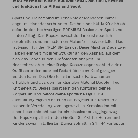
JAKO PREMIUM Basics Kapuzensweat: Sportlich, stylisch
und funktional für Alltag und Sport
Sport und Freizeit sind im Leben vieler Menschen immer
enger miteinander verbunden. Deshalb schickt JAKO dich ab
sofort in den hochwertigen PREMIUM Basics zum Sport und
in den Alltag. Das Kapuzensweat der Linie ist sportlich
geschnitten und im modernen Melange - Look gestaltet. Das
ist typisch für die PREMIUM Basics. Diese Mischung aus zwei
Farben erinnert mit ihrer Struktur an den Asphalt, auf dem
sich das Leben in den Großstädten abspielt. Im
Nackenbereich ist eine lässige Kapuze angebracht, die dein
Outfit abrunden oder bei Bedarf über den Kopf gezogen
werden kann. Das Oberteil ist in sechs Farbvarianten
erhältlich und aus dem funktionalen Material Double - Tech -
Knit gefertigt. Dieses passt sich den Konturen deines
Körpers an und betont deine sportliche Figur. Die
Ausstattung eignet sich auch als Begleiter für Teams, die
passende Veredelung vorausgesetzt. In Kombination mit
einer Hose entsteht aus ihr ein klassischer Jogginganzug.
Der Kapuzenpulli ist in den Größen S - 4XL für Herren und
Kinder sowie im taillierten Damenschnitt in 34 - 44 verfügbar.