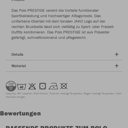
Das Polo PRESTIGE vereint die Vorteile funktionaler
Sportbekleidung und hochwertiger Alltagsmode. Das
unifarbene Oberteil mit dem tonalen JAKO Logo auf der
rechten Brustseite lässt sich vielfältig zu Sport- oder Freizeit-
Outfits kombinieren. Das Polo PRESTIGE ist aus Polyester
gefertigt, schnelltrocknend und pflegeleicht.
Details
Material
Keep Dry
40° waschen
Nicht chloren
Trocknen niedrige Temperatur
Bügeln niedrige Temperatur
Nicht
chemisch reinigen
Bewertungen
PASSENDE PRODUKTE ZUM POLO