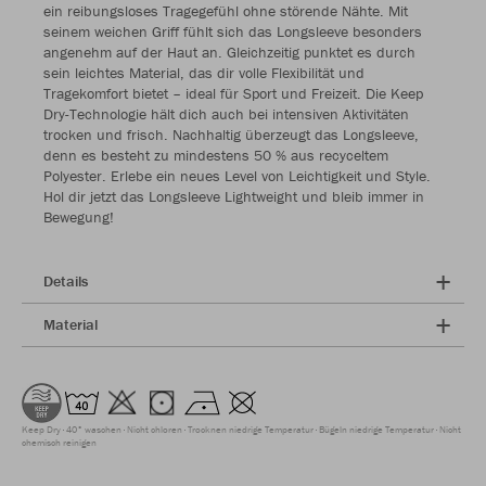
ein reibungsloses Tragegefühl ohne störende Nähte. Mit
seinem weichen Griff fühlt sich das Longsleeve besonders
angenehm auf der Haut an. Gleichzeitig punktet es durch
sein leichtes Material, das dir volle Flexibilität und
Tragekomfort bietet – ideal für Sport und Freizeit. Die Keep
Dry-Technologie hält dich auch bei intensiven Aktivitäten
trocken und frisch. Nachhaltig überzeugt das Longsleeve,
denn es besteht zu mindestens 50 % aus recyceltem
Polyester. Erlebe ein neues Level von Leichtigkeit und Style.
Hol dir jetzt das Longsleeve Lightweight und bleib immer in
Bewegung!
Details
Material
Keep Dry
40° waschen
Nicht chloren
Trocknen niedrige Temperatur
Bügeln niedrige Temperatur
Nicht
chemisch reinigen