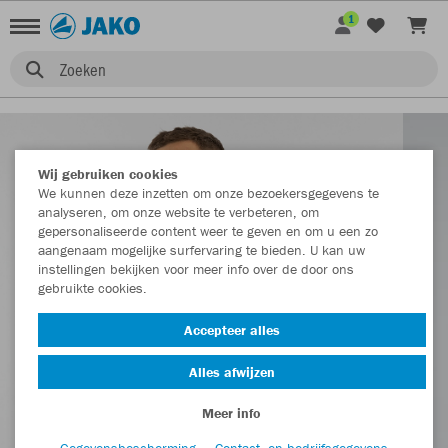
1
Zoeken
Wij gebruiken cookies
We kunnen deze inzetten om onze bezoekersgegevens te
analyseren, om onze website te verbeteren, om
gepersonaliseerde content weer te geven en om u een zo
aangenaam mogelijke surfervaring te bieden. U kan uw
instellingen bekijken voor meer info over de door ons
gebruikte cookies.
Accepteer alles
Alles afwijzen
Meer info
Gegevensbescherming
Contact- en bedrijfsgegevens