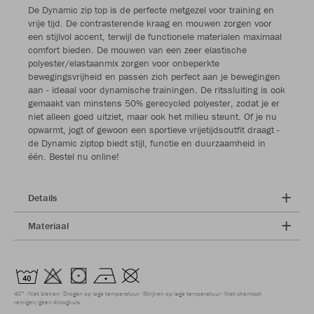
De Dynamic zip top is de perfecte metgezel voor training en
vrije tijd. De contrasterende kraag en mouwen zorgen voor
een stijlvol accent, terwijl de functionele materialen maximaal
comfort bieden. De mouwen van een zeer elastische
polyester/elastaanmix zorgen voor onbeperkte
bewegingsvrijheid en passen zich perfect aan je bewegingen
aan - ideaal voor dynamische trainingen. De ritssluiting is ook
gemaakt van minstens 50% gerecycled polyester, zodat je er
niet alleen goed uitziet, maar ook het milieu steunt. Of je nu
opwarmt, jogt of gewoon een sportieve vrijetijdsoutfit draagt -
de Dynamic ziptop biedt stijl, functie en duurzaamheid in
één. Bestel nu online!
Details
Materiaal
40°
Niet bleken
Drogen op lage temperatuur
Strijken op lage temperatuur
Niet chemisch
reinigen/geen droogkuis