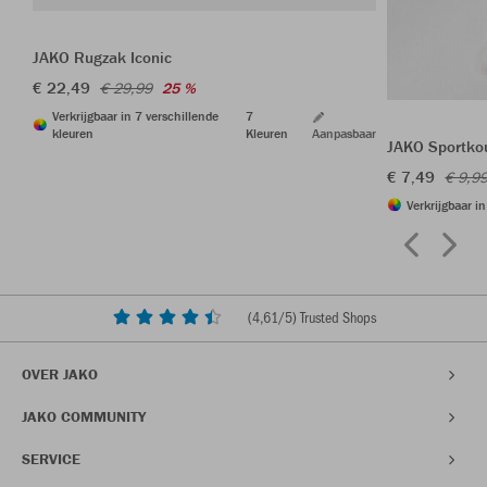
JAKO Rugzak Iconic
€ 22,49
€ 29,99
25 %
Verkrijgbaar in 7 verschillende
7
kleuren
Kleuren
Aanpasbaar
JAKO Sportkou
€ 7,49
€ 9,9
Verkrijgbaar i
(
4,61
/5) Trusted Shops
OVER JAKO
JAKO COMMUNITY
SERVICE