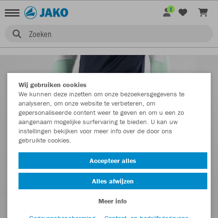
1
Zoeken
Wij gebruiken cookies
We kunnen deze inzetten om onze bezoekersgegevens te
analyseren, om onze website te verbeteren, om
gepersonaliseerde content weer te geven en om u een zo
aangenaam mogelijke surfervaring te bieden. U kan uw
instellingen bekijken voor meer info over de door ons
gebruikte cookies.
Accepteer alles
Alles afwijzen
Meer info
Gegevensbescherming
Contact- en bedrijfsgegevens