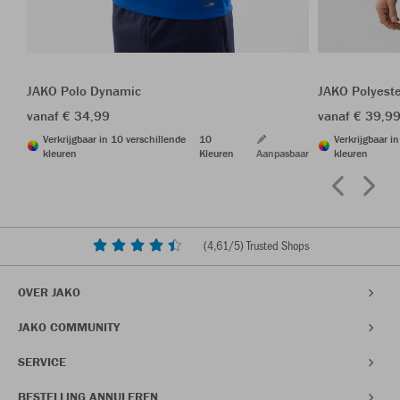
JAKO Polo Dynamic
JAKO Polyest
vanaf € 34,99
vanaf € 39,9
Verkrijgbaar in 10 verschillende
10
Verkrijgbaar i
kleuren
Kleuren
Aanpasbaar
kleuren
(
4,61
/5) Trusted Shops
OVER JAKO
JAKO COMMUNITY
SERVICE
BESTELLING ANNULEREN