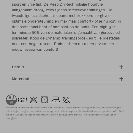
sport en vrije tijd. De Keep Dry-technologie houdt je
aangenaam droog, zelfs tijdens intensieve trainingen. De
tweedelige elastische tailleband met trekkoord zorgt voor
optimale ondersteuning en maximaal comfort - of je nu jogt, in
de sportschool bent of ontspant op de bank. Een highlight:
ten minste 50% van de materialen is gemaakt van gerecycled
polyester. Koop de Dynamic trainingsbroek en til je prestaties
naar een hoger niveau. Probeer hem nu uit en ervaar een
nieuw niveau van comfort!
Details
Materiaal
Microfijne vezels voeren vocht direct naar buiten af. Het materiaal droogt zeer snel, beschermt tegen
afkoeling en zorgt ervoor dat u een aangenaam lichaamsgevoel behoudt tijdens het sporten.
40°
Niet
bleken
Drogen op lage temperatuur
Strijken op lage temperatuur
Niet chemisch reinigen/geen
droogkuis