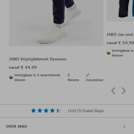
JAKO Jas met
vanaf € 54,9
Verkrijgbaar i
kleuren
JAKO Vrijetijdsbroek Dynamic
vanaf € 44,99
Verkrijgbaar in 2 verschillende
2
kleuren
Kleuren
Aanpasbaar
(
4,61
/5) Trusted Shops
OVER JAKO