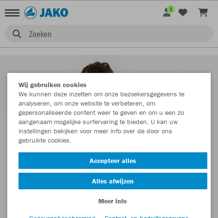
1
Zoeken
Wij gebruiken cookies
We kunnen deze inzetten om onze bezoekersgegevens te
analyseren, om onze website te verbeteren, om
gepersonaliseerde content weer te geven en om u een zo
aangenaam mogelijke surfervaring te bieden. U kan uw
instellingen bekijken voor meer info over de door ons
gebruikte cookies.
Accepteer alles
Alles afwijzen
Meer info
Gegevensbescherming
Contact- en bedrijfsgegevens