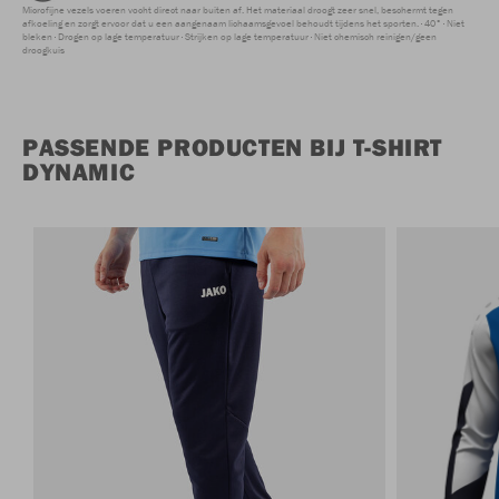
Microfijne vezels voeren vocht direct naar buiten af. Het materiaal droogt zeer snel, beschermt tegen
afkoeling en zorgt ervoor dat u een aangenaam lichaamsgevoel behoudt tijdens het sporten.
40°
Niet
bleken
Drogen op lage temperatuur
Strijken op lage temperatuur
Niet chemisch reinigen/geen
droogkuis
PASSENDE PRODUCTEN BIJ T-SHIRT
DYNAMIC