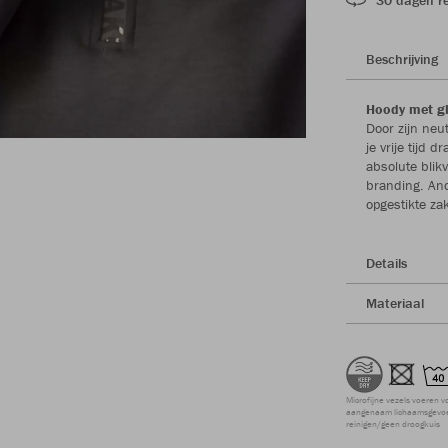
Beschrijving
Hoody met glo
Door zijn neu
je vrije tijd
absolute blik
branding. And
opgestikte zak
Details
Materiaal
Microfijne vezels voeren v
aangenaam lichaamsgevoel
reinigen/geen droogkuis