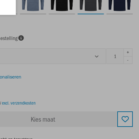
estelling
+
-
sonaliseren
TW
excl. verzendkosten
Kies maat
echt op teruggave