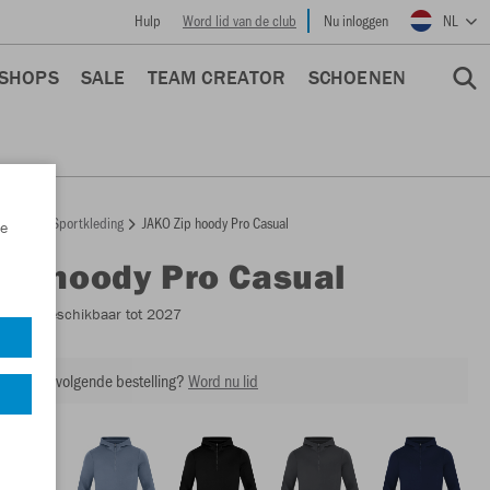
Hulp
Word lid van de club
Nu inloggen
NL
 SHOPS
SALE
TEAM CREATOR
SCHOENEN
epage
Sportkleding
JAKO Zip hoody Pro Casual
e
Zip hoody Pro Casual
6745
- Beschikbaar tot 2027
ing op je volgende bestelling?
Word nu lid