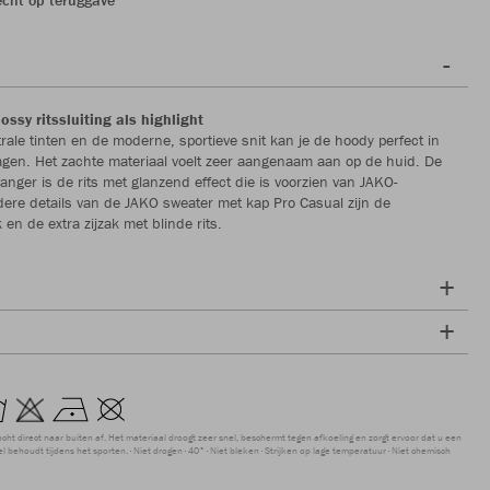
ssy ritssluiting als highlight
trale tinten en de moderne, sportieve snit kan je de hoody perfect in
 dragen. Het zachte materiaal voelt zeer aangenaam aan op de huid. De
vanger is de rits met glanzend effect die is voorzien van JAKO-
ere details van de JAKO sweater met kap Pro Casual zijn de
 en de extra zijzak met blinde rits.
ocht direct naar buiten af. Het materiaal droogt zeer snel, beschermt tegen afkoeling en zorgt ervoor dat u een
 behoudt tijdens het sporten.
Niet drogen
40°
Niet bleken
Strijken op lage temperatuur
Niet chemisch