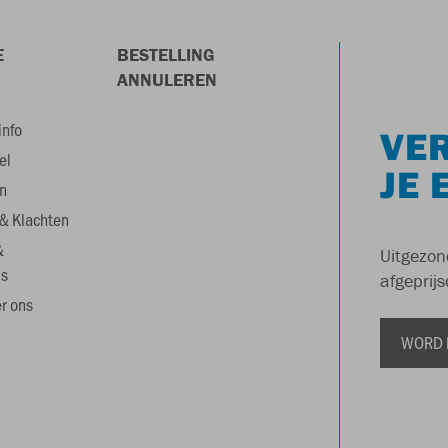
E
BESTELLING
ANNULEREN
info
VER
el
JE 
n
& Klachten
&
Uitgezon
s
afgeprijs
r ons
WORD 