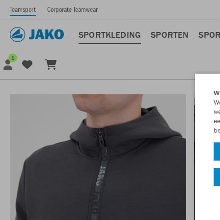
Teamsport
Corporate Teamwear
SPORTKLEDING
SPORTEN
SPOR
1
Wi
We
we
ee
be