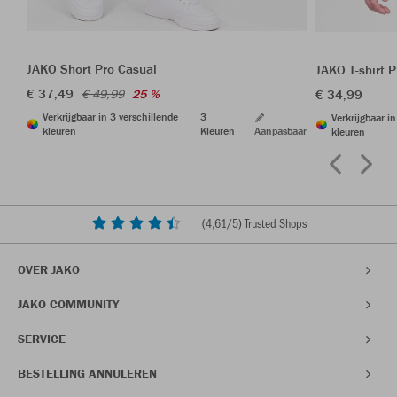
JAKO Short Pro Casual
JAKO T-shirt 
€ 37,49
€ 34,99
€ 49,99
25 %
Verkrijgbaar in 3 verschillende
3
Verkrijgbaar i
kleuren
Kleuren
Aanpasbaar
kleuren
(
4,61
/5) Trusted Shops
OVER JAKO
JAKO COMMUNITY
SERVICE
BESTELLING ANNULEREN