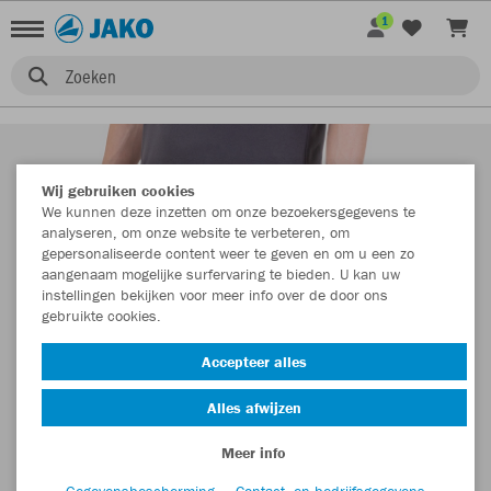
1
Zoeken
Wij gebruiken cookies
We kunnen deze inzetten om onze bezoekersgegevens te
analyseren, om onze website te verbeteren, om
gepersonaliseerde content weer te geven en om u een zo
aangenaam mogelijke surfervaring te bieden. U kan uw
instellingen bekijken voor meer info over de door ons
gebruikte cookies.
Accepteer alles
Alles afwijzen
Meer info
Gegevensbescherming
Contact- en bedrijfsgegevens