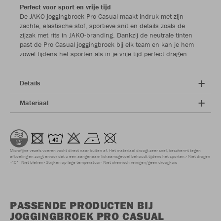
Perfect voor sport en vrije tijd
De JAKO joggingbroek Pro Casual maakt indruk met zijn
zachte, elastische stof, sportieve snit en details zoals de
zijzak met rits in JAKO-branding. Dankzij de neutrale tinten
past de Pro Casual joggingbroek bij elk team en kan je hem
zowel tijdens het sporten als in je vrije tijd perfect dragen.
Details
Materiaal
Microfijne vezels voeren vocht direct naar buiten af. Het materiaal droogt zeer snel, beschermt tegen
afkoeling en zorgt ervoor dat u een aangenaam lichaamsgevoel behoudt tijdens het sporten.
Niet drogen
40°
Niet bleken
Strijken op lage temperatuur
Niet chemisch reinigen/geen droogkuis
PASSENDE PRODUCTEN BIJ
JOGGINGBROEK PRO CASUAL