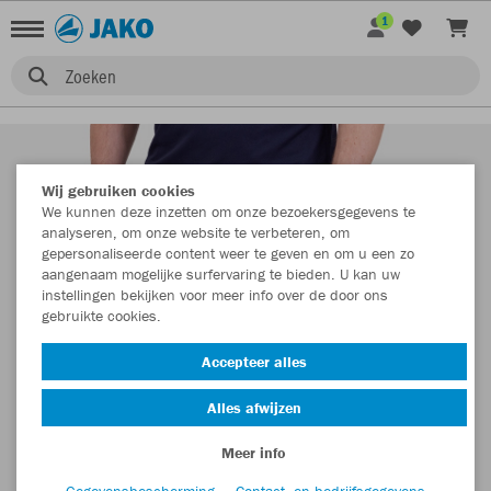
1
Zoeken
Wij gebruiken cookies
We kunnen deze inzetten om onze bezoekersgegevens te
analyseren, om onze website te verbeteren, om
gepersonaliseerde content weer te geven en om u een zo
aangenaam mogelijke surfervaring te bieden. U kan uw
instellingen bekijken voor meer info over de door ons
gebruikte cookies.
Accepteer alles
Alles afwijzen
Meer info
Gegevensbescherming
Contact- en bedrijfsgegevens