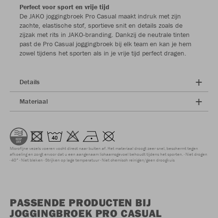
Perfect voor sport en vrije tijd
De JAKO joggingbroek Pro Casual maakt indruk met zijn
zachte, elastische stof, sportieve snit en details zoals de
zijzak met rits in JAKO-branding. Dankzij de neutrale tinten
past de Pro Casual joggingbroek bij elk team en kan je hem
zowel tijdens het sporten als in je vrije tijd perfect dragen.
Details
Materiaal
Microfijne vezels voeren vocht direct naar buiten af. Het materiaal droogt zeer snel, beschermt tegen
afkoeling en zorgt ervoor dat u een aangenaam lichaamsgevoel behoudt tijdens het sporten.
Niet drogen
40°
Niet bleken
Strijken op lage temperatuur
Niet chemisch reinigen/geen droogkuis
PASSENDE PRODUCTEN BIJ
JOGGINGBROEK PRO CASUAL