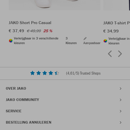
JAKO Short Pro Casual
JAKO T-shirt 
€ 37,49
€ 34,99
€ 49,99
25 %
Verkrijgbaar in 3 verschillende
3
Verkrijgbaar i
kleuren
Kleuren
Aanpasbaar
kleuren
(
4,61
/5) Trusted Shops
OVER JAKO
JAKO COMMUNITY
SERVICE
BESTELLING ANNULEREN