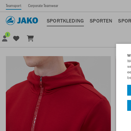
Teamsport
Corporate Teamwear
SPORTKLEDING
SPORTEN
SPOR
1
Wi
We
we
ee
be