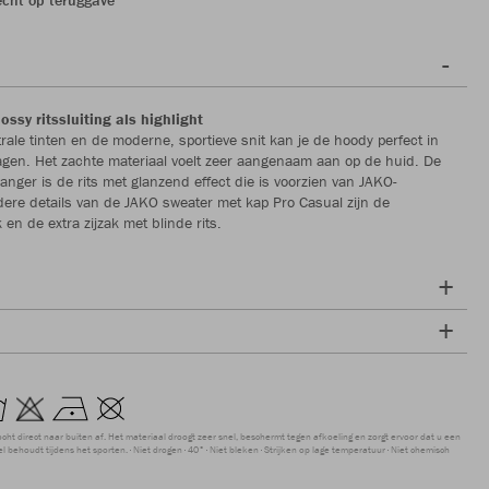
ssy ritssluiting als highlight
trale tinten en de moderne, sportieve snit kan je de hoody perfect in
 dragen. Het zachte materiaal voelt zeer aangenaam aan op de huid. De
vanger is de rits met glanzend effect die is voorzien van JAKO-
ere details van de JAKO sweater met kap Pro Casual zijn de
 en de extra zijzak met blinde rits.
ocht direct naar buiten af. Het materiaal droogt zeer snel, beschermt tegen afkoeling en zorgt ervoor dat u een
 behoudt tijdens het sporten.
Niet drogen
40°
Niet bleken
Strijken op lage temperatuur
Niet chemisch