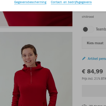
Gegevensbescherming
Contact- en bedrijfsgegevens
chilirood
Teamb
Kies maat
Artikel per
€ 84,99
Prijs incl. 21% B
30 dagen r