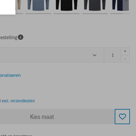
estelling
+
-
sonaliseren
TW
excl. verzendkosten
Kies maat
echt op teruggave