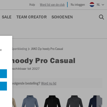
Hulp
Word lid van de club
Nu inloggen
NL
SALE
TEAM CREATOR
SCHOENEN
epage
Sportkleding
JAKO Zip hoody Pro Casual
e
Zip hoody Pro Casual
6745
- Beschikbaar tot 2027
ing op je volgende bestelling?
Word nu lid