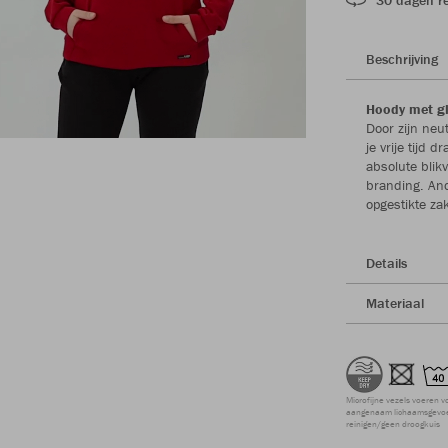
Beschrijving
Hoody met glo
Door zijn neu
je vrije tijd
absolute blik
branding. And
opgestikte zak
Details
Materiaal
Microfijne vezels voeren v
aangenaam lichaamsgevoel
reinigen/geen droogkuis