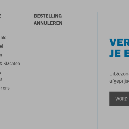
E
BESTELLING
ANNULEREN
info
VER
el
JE 
n
& Klachten
&
Uitgezon
s
afgeprijs
r ons
WORD 