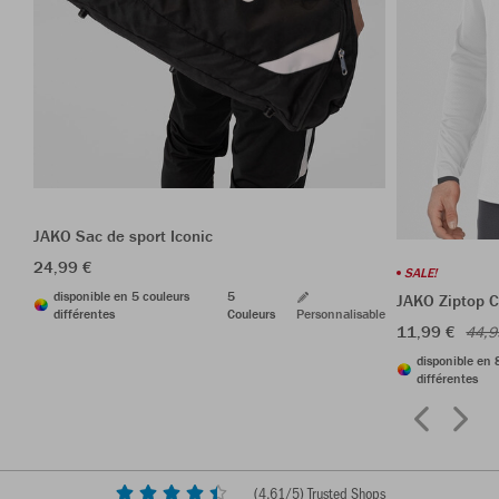
JAKO Sac de sport Iconic
24,99 €
SALE!
disponible en 5 couleurs
5
JAKO Ziptop 
différentes
Couleurs
Personnalisable
11,99 €
44,9
disponible en 
différentes
(
4,61
/5) Trusted Shops