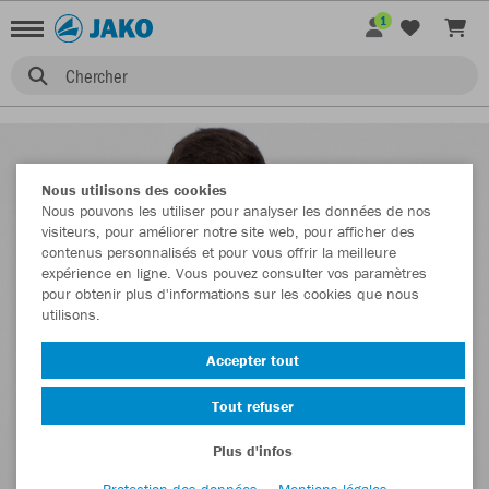
1
Chercher
Nous utilisons des cookies
Nous pouvons les utiliser pour analyser les données de nos
visiteurs, pour améliorer notre site web, pour afficher des
contenus personnalisés et pour vous offrir la meilleure
expérience en ligne. Vous pouvez consulter vos paramètres
pour obtenir plus d'informations sur les cookies que nous
utilisons.
Accepter tout
Tout refuser
Plus d'infos
Protection des données
Mentions légales