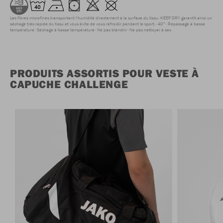
Les fibres microfines transportent l'humidité directement à la surface du tissu. KEEP DRY garantit ainsi un
séchage très rapide du tissu et vous évite de vous refroidir pendant le sport.
40°
Repassage à basse
température
Séchage à basse température
Ne pas blanchir
Ne pas nettoyer à sec
PRODUITS ASSORTIS POUR VESTE À
CAPUCHE CHALLENGE