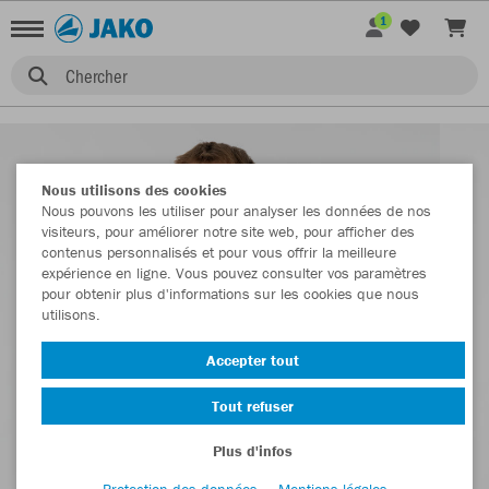
1
Chercher
Nous utilisons des cookies
Nous pouvons les utiliser pour analyser les données de nos
visiteurs, pour améliorer notre site web, pour afficher des
contenus personnalisés et pour vous offrir la meilleure
expérience en ligne. Vous pouvez consulter vos paramètres
pour obtenir plus d'informations sur les cookies que nous
utilisons.
Accepter tout
Tout refuser
Plus d'infos
Protection des données
Mentions légales