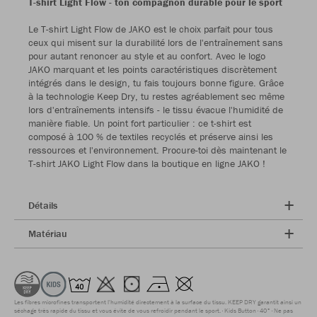
T-shirt Light Flow - ton compagnon durable pour le sport
Le T-shirt Light Flow de JAKO est le choix parfait pour tous
ceux qui misent sur la durabilité lors de l'entraînement sans
pour autant renoncer au style et au confort. Avec le logo
JAKO marquant et les points caractéristiques discrètement
intégrés dans le design, tu fais toujours bonne figure. Grâce
à la technologie Keep Dry, tu restes agréablement sec même
lors d'entraînements intensifs - le tissu évacue l'humidité de
manière fiable. Un point fort particulier : ce t-shirt est
composé à 100 % de textiles recyclés et préserve ainsi les
ressources et l'environnement. Procure-toi dès maintenant le
T-shirt JAKO Light Flow dans la boutique en ligne JAKO !
Détails
Matériau
Les fibres microfines transportent l'humidité directement à la surface du tissu. KEEP DRY garantit ainsi un
séchage très rapide du tissu et vous évite de vous refroidir pendant le sport.
Kids Button
40°
Ne pas