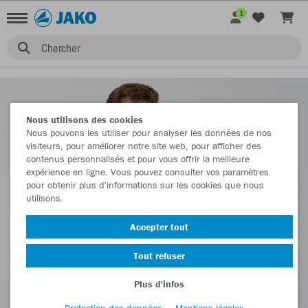
1
Chercher
Nous utilisons des cookies
Nous pouvons les utiliser pour analyser les données de nos
visiteurs, pour améliorer notre site web, pour afficher des
contenus personnalisés et pour vous offrir la meilleure
expérience en ligne. Vous pouvez consulter vos paramètres
pour obtenir plus d'informations sur les cookies que nous
utilisons.
Accepter tout
Tout refuser
Plus d'infos
Protection des données
Mentions légales