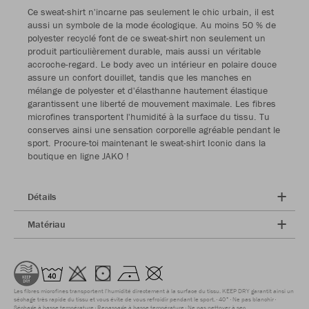
Ce sweat-shirt n'incarne pas seulement le chic urbain, il est
aussi un symbole de la mode écologique. Au moins 50 % de
polyester recyclé font de ce sweat-shirt non seulement un
produit particulièrement durable, mais aussi un véritable
accroche-regard. Le body avec un intérieur en polaire douce
assure un confort douillet, tandis que les manches en
mélange de polyester et d'élasthanne hautement élastique
garantissent une liberté de mouvement maximale. Les fibres
microfines transportent l'humidité à la surface du tissu. Tu
conserves ainsi une sensation corporelle agréable pendant le
sport. Procure-toi maintenant le sweat-shirt Iconic dans la
boutique en ligne JAKO !
Détails
Matériau
Les fibres microfines transportent l'humidité directement à la surface du tissu. KEEP DRY garantit ainsi un
séchage très rapide du tissu et vous évite de vous refroidir pendant le sport.
40°
Ne pas blanchir
Séchage à basse température
Repassage à basse température
Ne pas nettoyer à sec