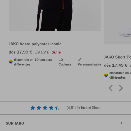
JAKO Veste polyester Iconic
dès 27,99 €
39,99 €
30 %
JAKO Short P
disponible en 10 couleurs
10
différentes
Couleurs
Personnalisable
dès 17,49 €
disponible en 
différentes
(
4,61
/5) Trusted Shops
SUR JAKO