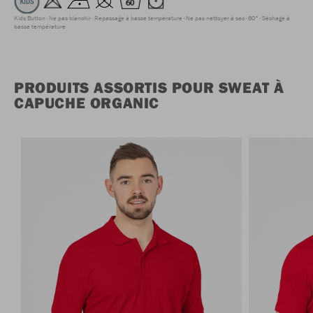
Kids Button
Ne pas blanchir
Repassage à basse température
Ne pas nettoyer à sec
60°
Séchage à
basse température
PRODUITS ASSORTIS POUR SWEAT À
CAPUCHE ORGANIC