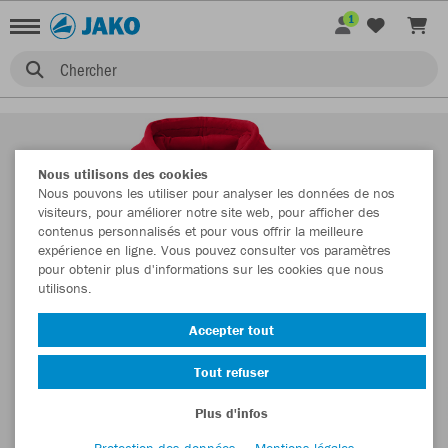
1
Chercher
Nous utilisons des cookies
Nous pouvons les utiliser pour analyser les données de nos
visiteurs, pour améliorer notre site web, pour afficher des
contenus personnalisés et pour vous offrir la meilleure
expérience en ligne. Vous pouvez consulter vos paramètres
pour obtenir plus d'informations sur les cookies que nous
utilisons.
Accepter tout
Tout refuser
Plus d'infos
Protection des données
Mentions légales