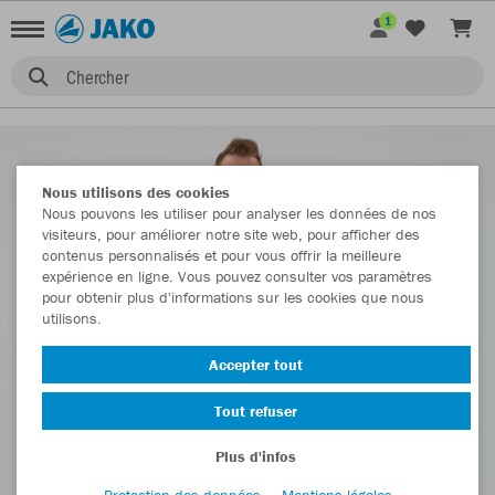
1
Chercher
Nous utilisons des cookies
Nous pouvons les utiliser pour analyser les données de nos
visiteurs, pour améliorer notre site web, pour afficher des
contenus personnalisés et pour vous offrir la meilleure
expérience en ligne. Vous pouvez consulter vos paramètres
pour obtenir plus d'informations sur les cookies que nous
utilisons.
Accepter tout
Tout refuser
Plus d'infos
Protection des données
Mentions légales