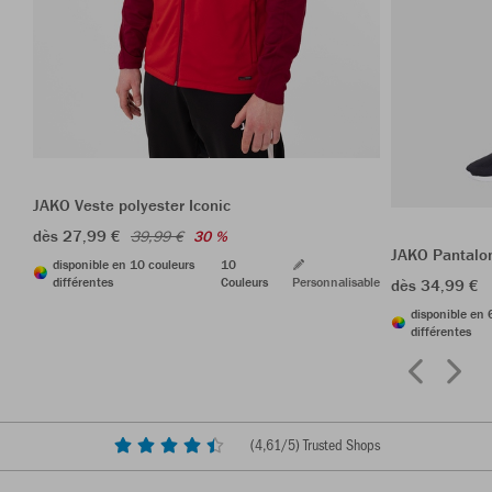
JAKO Veste polyester Iconic
dès 27,99 €
39,99 €
30 %
JAKO Pantalon
disponible en 10 couleurs
10
différentes
Couleurs
Personnalisable
dès 34,99 €
disponible en 
différentes
(
4,61
/5) Trusted Shops