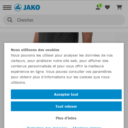
1
Chercher
Nous utilisons des cookies
Nous pouvons les utiliser pour analyser les données de nos
visiteurs, pour améliorer notre site web, pour afficher des
contenus personnalisés et pour vous offrir la meilleure
expérience en ligne. Vous pouvez consulter vos paramètres
pour obtenir plus d'informations sur les cookies que nous
utilisons.
Accepter tout
Tout refuser
Plus d'infos
Protection des données
Mentions légales