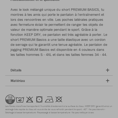
Avec le look mélangé unique du short PREMIUM BASICS, tu
montres à tes amis qui porte le pantalon à l'entraînement et
lors des rencontres en ville. Les poches latérales pratiques
avec fermeture éclair te permettent de ranger tes objets de
valeur de manière optimale pendant le sport. Grâce à la
fonction KEEP DRY, ce pantalon est très agréable à porter. Le
short PREMIUM Basics a une taille élastique avec un cordon
de serrage qui te garantit une tenue agréable. Le pantalon de
jogging PREMIUM Basics est disponible en 4 couleurs dans
les tailles hommes S - 4XL et dans les tailles femmes 34 - 44.
Détails
Matériau
Les fibres microfines transportent l'humidité directement à la surface du tissu. KEEP DRY garantit ainsi un
séchage très rapide du tissu et vous évite de vous refroidir pendant le sport.
40°
Ne pas blanchir
Séchage à basse température
Repassage à basse température
Ne pas nettoyer à sec