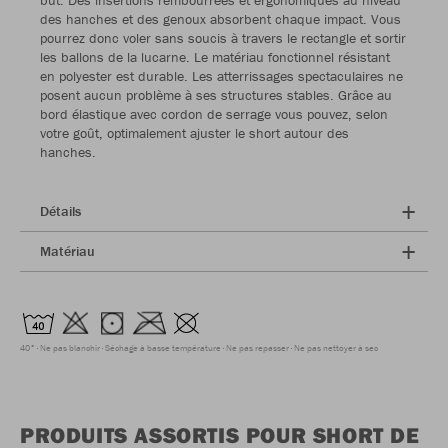
but. Des insertions rembourrées et ergonomiques au niveau
des hanches et des genoux absorbent chaque impact. Vous
pourrez donc voler sans soucis à travers le rectangle et sortir
les ballons de la lucarne. Le matériau fonctionnel résistant
en polyester est durable. Les atterrissages spectaculaires ne
posent aucun problème à ses structures stables. Grâce au
bord élastique avec cordon de serrage vous pouvez, selon
votre goût, optimalement ajuster le short autour des
hanches.
Détails
Matériau
40°
Ne pas blanchir
Séchage à basse température
Ne pas repasser
Ne pas nettoyer à sec
PRODUITS ASSORTIS POUR SHORT DE