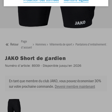
Page
Retour
Hommes
Vêtements de sport
Pantalons d'entraînement
JA
d'accueil
JAKO
Short de gardien
Numéro d’article:
8939
- Disponible jusqu'en 2026
En tant que membre du club JAKO, vous pouvez économiser 30%
sur votre prochaine commande.
Devenir membre maintenant