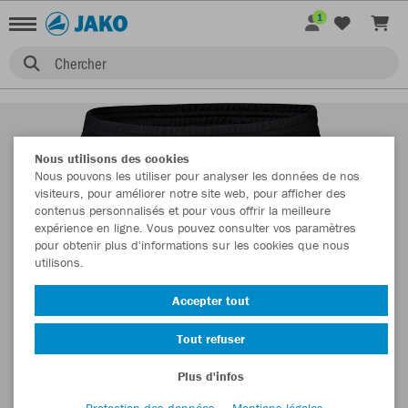
1
Chercher
Nous utilisons des cookies
Nous pouvons les utiliser pour analyser les données de nos
visiteurs, pour améliorer notre site web, pour afficher des
contenus personnalisés et pour vous offrir la meilleure
expérience en ligne. Vous pouvez consulter vos paramètres
pour obtenir plus d'informations sur les cookies que nous
utilisons.
Accepter tout
Tout refuser
Plus d'infos
Protection des données
Mentions légales