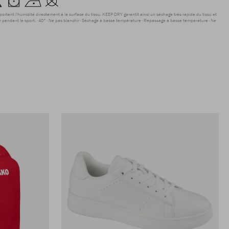
sportent l'humidité directement à la surface du tissu. KEEP DRY garantit ainsi un séchage très rapide du tissu et
r pendant le sport.
40°
Ne pas blanchir
Séchage à basse température
Repassage à basse température
Ne