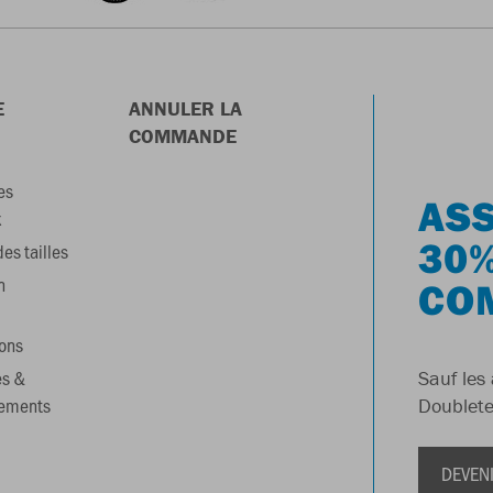
E
ANNULER LA
COMMANDE
es
ASS
x
30%
es tailles
n
CO
ons
es &
Sauf les 
gements
Doublete
DEVEN