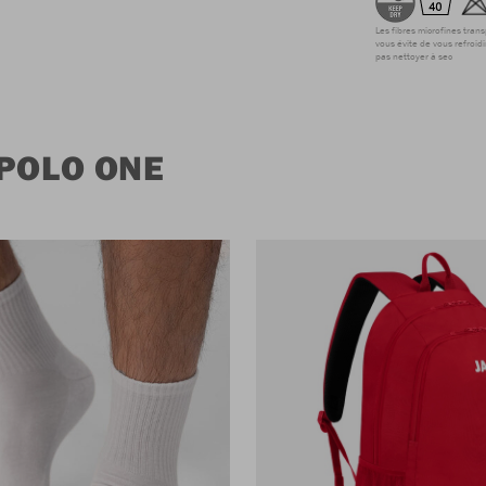
Les fibres microfines tran
vous évite de vous refroidi
pas nettoyer à sec
 POLO ONE