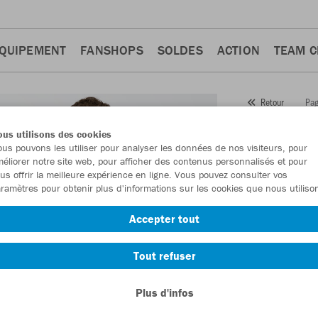
QUIPEMENT
FANSHOPS
SOLDES
ACTION
TEAM 
Pag
Retour
JAKO
us utilisons des cookies
us pouvons les utiliser pour analyser les données de nos visiteurs, pour
Numéro d’article
éliorer notre site web, pour afficher des contenus personnalisés et pour
us offrir la meilleure expérience en ligne. Vous pouvez consulter vos
ramètres pour obtenir plus d'informations sur les cookies que nous utiliso
En tant que me
Accepter tout
commande.
De
Tout refuser
Plus d'infos