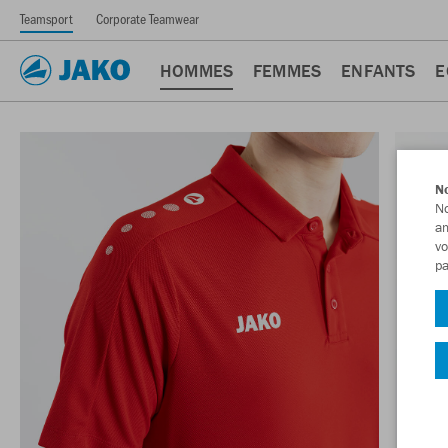
Teamsport
Corporate Teamwear
HOMMES
FEMMES
ENFANTS
E
No
No
am
vo
pa