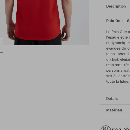
Description
Polo One – Sp
Le Polo One al
l'épaule et le
et dynamique.
évacuée du c
temps chaud. 
un look éléga
respirant, rés
personnalisat
soit à l'entr
toute la lign
Détails
Matériau