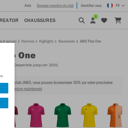
Aide
Devenez membre du club
Identifiez-vous
FR
1
CREATOR
CHAUSSURES
e d'accueil
Hommes
Highlights
Nouveautés
JAKO Polo One
Polo One
:
6300
- Disponible jusqu'en 2031
ns.
mbre du club JAKO, vous pouvez économiser 30% sur votre prochaine
venir membre maintenant