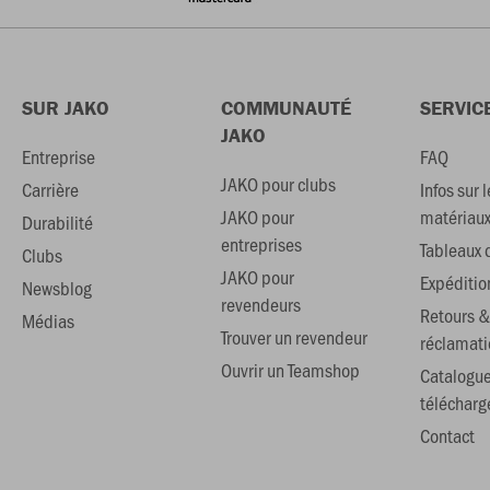
SUR JAKO
COMMUNAUTÉ
SERVIC
JAKO
Entreprise
FAQ
JAKO pour clubs
Carrière
Infos sur l
JAKO pour
matériau
Durabilité
entreprises
Tableaux d
Clubs
JAKO pour
Expéditio
Newsblog
revendeurs
Retours &
Médias
Trouver un revendeur
réclamati
Ouvrir un Teamshop
Catalogu
téléchar
Contact