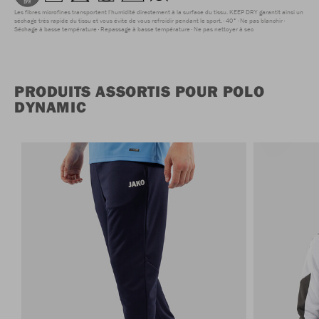
Les fibres microfines transportent l'humidité directement à la surface du tissu. KEEP DRY garantit ainsi un
séchage très rapide du tissu et vous évite de vous refroidir pendant le sport.
40°
Ne pas blanchir
Séchage à basse température
Repassage à basse température
Ne pas nettoyer à sec
PRODUITS ASSORTIS POUR POLO
DYNAMIC