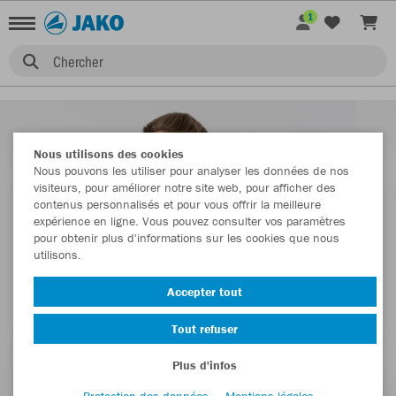
1
Chercher
Nous utilisons des cookies
Nous pouvons les utiliser pour analyser les données de nos
visiteurs, pour améliorer notre site web, pour afficher des
contenus personnalisés et pour vous offrir la meilleure
expérience en ligne. Vous pouvez consulter vos paramètres
pour obtenir plus d'informations sur les cookies que nous
utilisons.
Accepter tout
Tout refuser
Plus d'infos
Protection des données
Mentions légales