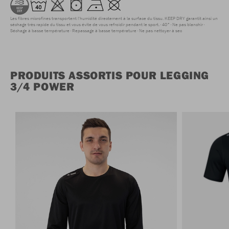
Les fibres microfines transportent l'humidité directement à la surface du tissu. KEEP DRY garantit ainsi un
séchage très rapide du tissu et vous évite de vous refroidir pendant le sport.
40°
Ne pas blanchir
Séchage à basse température
Repassage à basse température
Ne pas nettoyer à sec
PRODUITS ASSORTIS POUR LEGGING
3/4 POWER