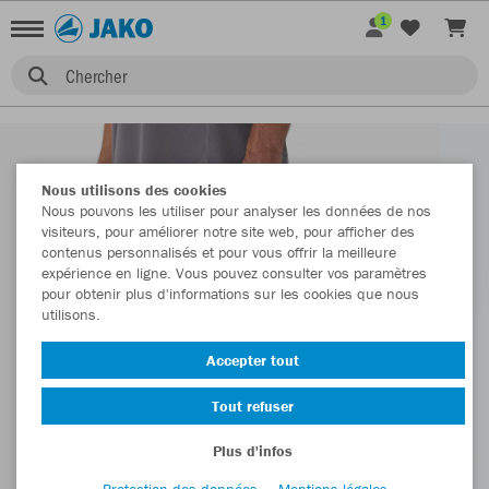
1
Chercher
Nous utilisons des cookies
Nous pouvons les utiliser pour analyser les données de nos
visiteurs, pour améliorer notre site web, pour afficher des
contenus personnalisés et pour vous offrir la meilleure
expérience en ligne. Vous pouvez consulter vos paramètres
pour obtenir plus d'informations sur les cookies que nous
utilisons.
Accepter tout
Tout refuser
Plus d'infos
Protection des données
Mentions légales