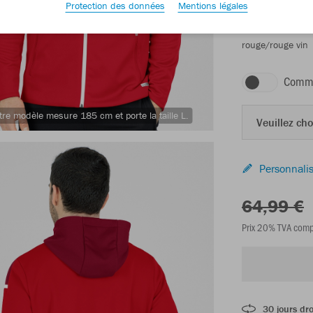
Protection des données
Mentions légales
rouge/rouge vin
Comma
tre modèle mesure 185 cm et porte la taille L.
Veuillez choi
Personnalis
64,99 €
Prix 20% TVA comp
30 jours dro