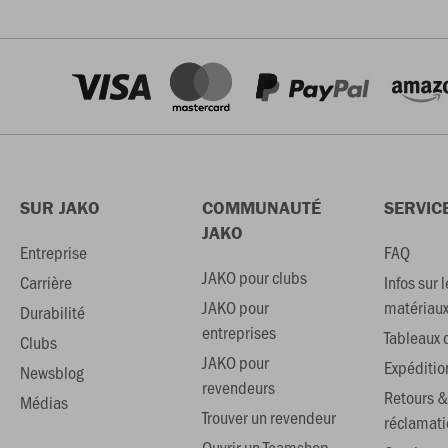
SUR JAKO
COMMUNAUTÉ
SERVIC
JAKO
Entreprise
FAQ
JAKO pour clubs
Carrière
Infos sur l
JAKO pour
matériau
Durabilité
entreprises
Tableaux d
Clubs
JAKO pour
Expéditio
Newsblog
revendeurs
Retours &
Médias
Trouver un revendeur
réclamati
Ouvrir un Teamshop