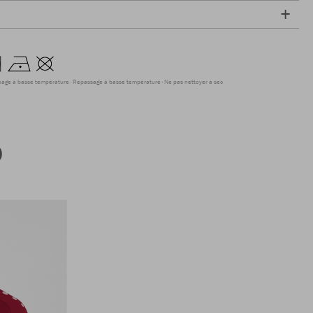
hage à basse température
Repassage à basse température
Ne pas nettoyer à sec
0