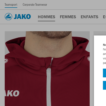
Teamsport
Corporate Teamwear
HOMMES
FEMMES
ENFANTS
E
No
No
am
vo
pa