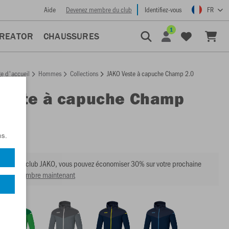
Aide
Devenez membre du club
Identifiez-vous
FR
1
CREATOR
CHAUSSURES
e d'accueil
Hommes
Collections
JAKO Veste à capuche Champ 2.0
Veste à capuche Champ
:
6820
ns.
mbre du club JAKO, vous pouvez économiser 30% sur votre prochaine
venir membre maintenant