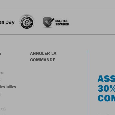
E
ANNULER LA
COMMANDE
es
ASS
x
30%
es tailles
n
CO
ons