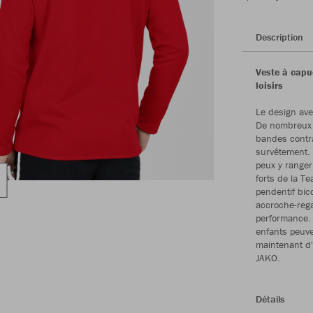
Description
Veste à capu
loisirs
Le design ave
De nombreux 
bandes contra
survêtement. 
peux y ranger
forts de la T
pendentif bic
accroche-rega
performance. 
enfants peuve
maintenant d'
JAKO.
Détails