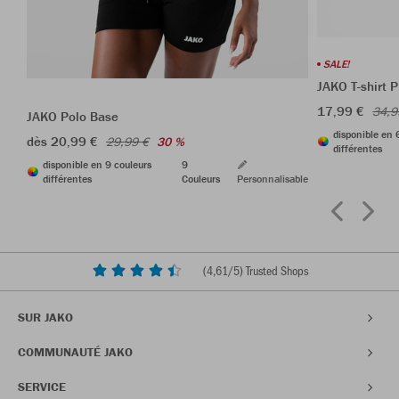
SALE!
JAKO T-shirt 
17,99 €
34,9
JAKO Polo Base
disponible en 
dès 20,99 €
29,99 €
30 %
différentes
disponible en 9 couleurs
9
différentes
Couleurs
Personnalisable
(
4,61
/5) Trusted Shops
SUR JAKO
COMMUNAUTÉ JAKO
SERVICE