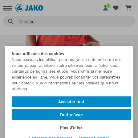
1
Chercher
Nous utilisons des cookies
Nous pouvons les utiliser pour analyser les données de nos
visiteurs, pour améliorer notre site web, pour afficher des
contenus personnalisés et pour vous offrir la meilleure
expérience en ligne. Vous pouvez consulter vos paramètres
pour obtenir plus d'informations sur les cookies que nous
utilisons.
Accepter tout
Tout refuser
Plus d'infos
Protection des données
Mentions légales