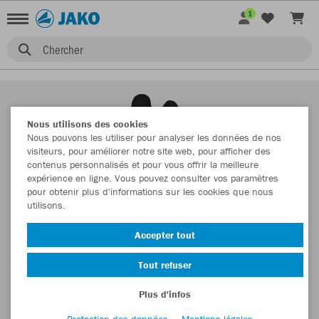
1
Chercher
Nous utilisons des cookies
Nous pouvons les utiliser pour analyser les données de nos
visiteurs, pour améliorer notre site web, pour afficher des
contenus personnalisés et pour vous offrir la meilleure
expérience en ligne. Vous pouvez consulter vos paramètres
pour obtenir plus d'informations sur les cookies que nous
utilisons.
Accepter tout
Tout refuser
Plus d'infos
Protection des données
Mentions légales