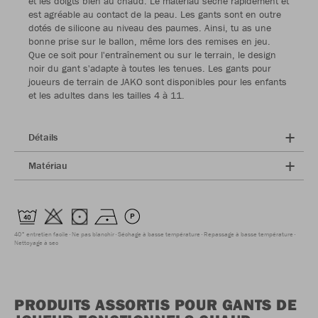
et les doigts bien au chaud. Le matériau sèche rapidement et
est agréable au contact de la peau. Les gants sont en outre
dotés de silicone au niveau des paumes. Ainsi, tu as une
bonne prise sur le ballon, même lors des remises en jeu.
Que ce soit pour l'entraînement ou sur le terrain, le design
noir du gant s'adapte à toutes les tenues. Les gants pour
joueurs de terrain de JAKO sont disponibles pour les enfants
et les adultes dans les tailles 4 à 11.
Détails
Matériau
40° entretien facile
Ne pas blanchir
Séchage à basse température
Repassage à basse température
Nettoyage à sec
PRODUITS ASSORTIS POUR GANTS DE