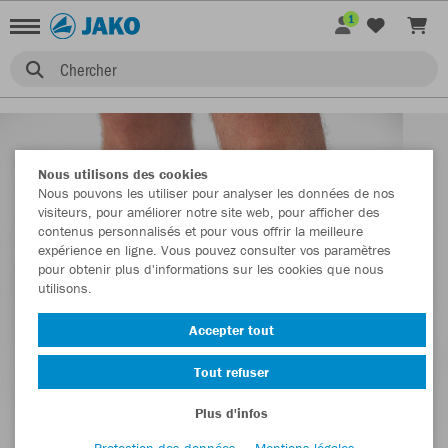
1
Chercher
Nous utilisons des cookies
Nous pouvons les utiliser pour analyser les données de nos
visiteurs, pour améliorer notre site web, pour afficher des
contenus personnalisés et pour vous offrir la meilleure
expérience en ligne. Vous pouvez consulter vos paramètres
pour obtenir plus d'informations sur les cookies que nous
utilisons.
Accepter tout
Tout refuser
Plus d'infos
Protection des données
Mentions légales