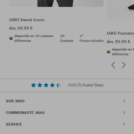
JAKO Sweat Iconic
dès 39,99 €
JAKO Pantalo
disponible en 10 couleurs
10
différentes
Couleurs
Personnalisable
dès 39,99 €
disponible en 
différentes
(
4,61
/5) Trusted Shops
SUR JAKO
COMMUNAUTÉ JAKO
SERVICE