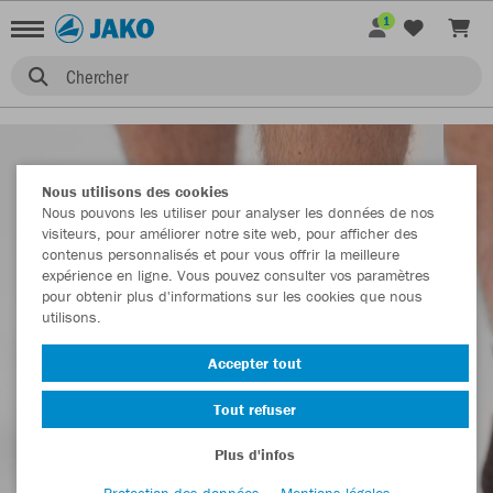
1
Chercher
Nous utilisons des cookies
Nous pouvons les utiliser pour analyser les données de nos
visiteurs, pour améliorer notre site web, pour afficher des
contenus personnalisés et pour vous offrir la meilleure
expérience en ligne. Vous pouvez consulter vos paramètres
pour obtenir plus d'informations sur les cookies que nous
utilisons.
Accepter tout
Tout refuser
Plus d'infos
Protection des données
Mentions légales