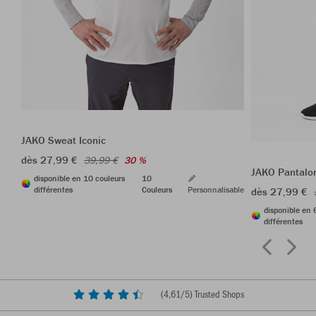
JAKO Sweat Iconic
dès 27,99 €
39,99 €
30 %
JAKO Pantalo
disponible en 10 couleurs
10
différentes
Couleurs
Personnalisable
dès 27,99 €
disponible en 
différentes
(
4,61
/5) Trusted Shops