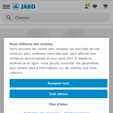
1
Chercher
Nous utilisons des cookies
Nous pouvons les utiliser pour analyser les données de nos
visiteurs, pour améliorer notre site web, pour afficher des
contenus personnalisés et pour vous offrir la meilleure
expérience en ligne. Vous pouvez consulter vos paramètres
pour obtenir plus d'informations sur les cookies que nous
utilisons.
Accepter tout
Tout refuser
Plus d'infos
Protection des données
Mentions légales