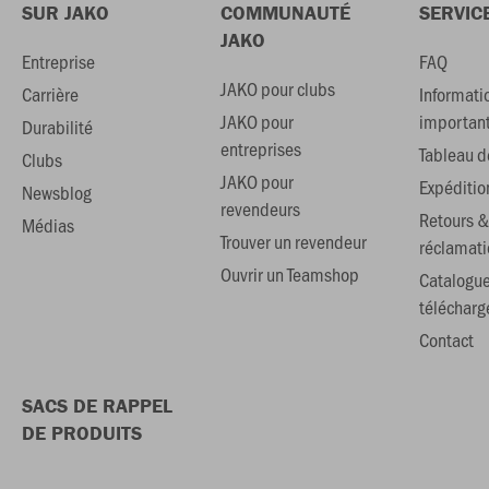
SUR JAKO
COMMUNAUTÉ
SERVIC
JAKO
Entreprise
FAQ
JAKO pour clubs
Carrière
Informati
JAKO pour
importan
Durabilité
entreprises
Tableau de
Clubs
JAKO pour
Expéditio
Newsblog
revendeurs
Retours &
Médias
Trouver un revendeur
réclamati
Ouvrir un Teamshop
Catalogu
téléchar
Contact
SACS DE RAPPEL
DE PRODUITS