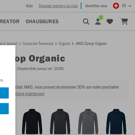
Aide
Devenez membre du club
Identifiez-vous
FR
1
CREATOR
CHAUSSURES
e d'accueil
Corporate Teamwear
Organic
JAKO Ziptop Organic
Ziptop Organic
:
C8620
- Disponible jusqu'en 2030
ns.
mbre du club JAKO, vous pouvez économiser 30% sur votre prochaine
venir membre maintenant