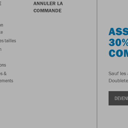
E
ANNULER LA
COMMANDE
on
ASS
te
30%
s tailles
n
CO
ons
es &
Sauf les 
gements
Doublete
DEVEN