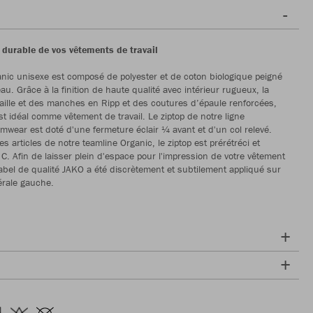
 durable de vos vêtements de travail
anic unisexe est composé de polyester et de coton biologique peigné
neau. Grâce à la finition de haute qualité avec intérieur rugueux, la
a taille et des manches en Ripp et des coutures d’épaule renforcées,
st idéal comme vêtement de travail. Le ziptop de notre ligne
mwear est doté d'une fermeture éclair ¼ avant et d'un col relevé.
 articles de notre teamline Organic, le ziptop est prérétréci et
 C. Afin de laisser plein d'espace pour l'impression de votre vêtement
 label de qualité JAKO a été discrètement et subtilement appliqué sur
térale gauche.