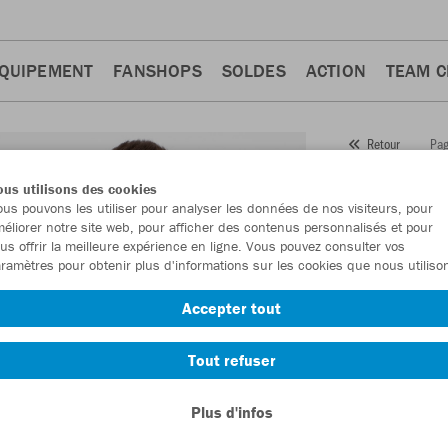
QUIPEMENT
FANSHOPS
SOLDES
ACTION
TEAM 
Pag
Retour
JAKO
us utilisons des cookies
us pouvons les utiliser pour analyser les données de nos visiteurs, pour
Numéro d’article
éliorer notre site web, pour afficher des contenus personnalisés et pour
us offrir la meilleure expérience en ligne. Vous pouvez consulter vos
ramètres pour obtenir plus d'informations sur les cookies que nous utiliso
En tant que me
Accepter tout
commande.
De
Tout refuser
Plus d'infos