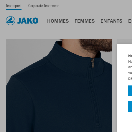
Teamsport
Corporate Teamwear
HOMMES
FEMMES
ENFANTS
E
No
No
am
vo
pa