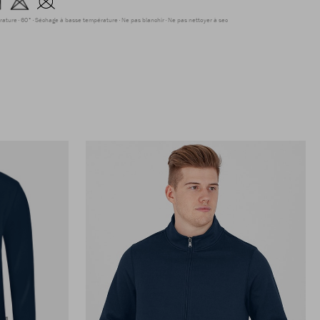
rature
60°
Séchage à basse température
Ne pas blanchir
Ne pas nettoyer à sec