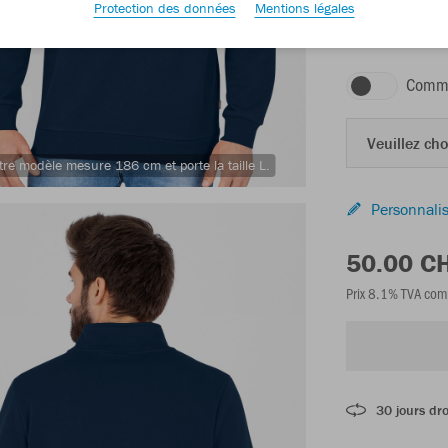
Protection des données
Mentions légales
marine
Comma
Veuillez choi
tre modèle mesure 186 cm et porte la taille L.
Personnalis
50.00 C
Prix 8.1% TVA com
30 jours dro