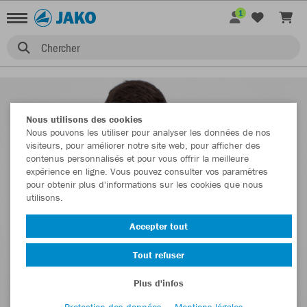
1
Chercher
Nous utilisons des cookies
Nous pouvons les utiliser pour analyser les données de nos
visiteurs, pour améliorer notre site web, pour afficher des
contenus personnalisés et pour vous offrir la meilleure
expérience en ligne. Vous pouvez consulter vos paramètres
pour obtenir plus d'informations sur les cookies que nous
utilisons.
Accepter tout
Tout refuser
Plus d'infos
Protection des données
Mentions légales