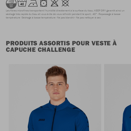
Les fibres microfines transportent l'humidité directement à la surface du tissu. KEEP DRY garantit ainsi un
séchage très rapide du tissu et vous évite de vous refroidir pendant le sport.
40°
Repassage à basse
température
Séchage à basse température
Ne pas blanchir
Ne pas nettoyer à sec
PRODUITS ASSORTIS POUR VESTE À
CAPUCHE CHALLENGE