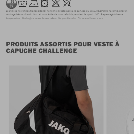
Les fibres microfines transportent l'humidité directement à la surface du tissu. KEEP DRY garantit ainsi un
séchage très rapide du tissu et vous évite de vous refroidir pendant le sport.
40°
Repassage à basse
température
Séchage à basse température
Ne pas blanchir
Ne pas nettoyer à sec
PRODUITS ASSORTIS POUR VESTE À
CAPUCHE CHALLENGE