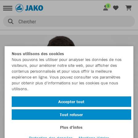
1
Chercher
Nous utilisons des cookies
Nous pouvons les utiliser pour analyser les données de nos
visiteurs, pour améliorer notre site web, pour afficher des
contenus personnalisés et pour vous offrir la meilleure
expérience en ligne. Vous pouvez consulter vos paramètres
pour obtenir plus d'informations sur les cookies que nous
utilisons.
Accepter tout
Tout refuser
Plus d'infos
Protection des données
Mentions légales