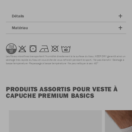
Détails
Matériau
Les fibres microfines transportent l'humidité directement à la surface du tissu. KEEP DRY garantit ainsi un
séchage très rapide du tissu et vous évite de vous refroidir pendant le sport.
Ne pas blanchir
Séchage à
basse température
Repassage à basse température
Ne pas nettoyer à sec
40°
PRODUITS ASSORTIS POUR VESTE À
CAPUCHE PREMIUM BASICS