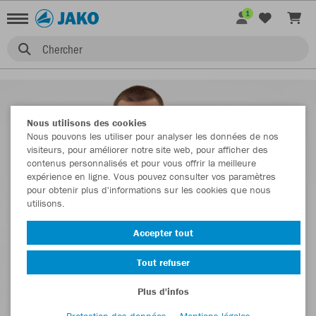
1
Chercher
Nous utilisons des cookies
Nous pouvons les utiliser pour analyser les données de nos
visiteurs, pour améliorer notre site web, pour afficher des
contenus personnalisés et pour vous offrir la meilleure
expérience en ligne. Vous pouvez consulter vos paramètres
pour obtenir plus d'informations sur les cookies que nous
utilisons.
Accepter tout
Tout refuser
Plus d'infos
Protection des données
Mentions légales