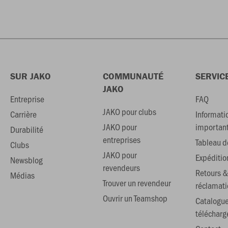
SUR JAKO
COMMUNAUTÉ
SERVIC
JAKO
Entreprise
FAQ
JAKO pour clubs
Carrière
Informati
JAKO pour
importan
Durabilité
entreprises
Tableau de
Clubs
JAKO pour
Expéditio
Newsblog
revendeurs
Retours &
Médias
Trouver un revendeur
réclamati
Ouvrir un Teamshop
Catalogu
téléchar