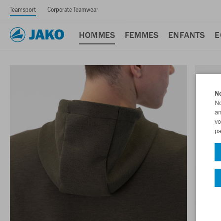
Teamsport
Corporate Teamwear
HOMMES
FEMMES
ENFANTS
E
No
No
am
vo
pa