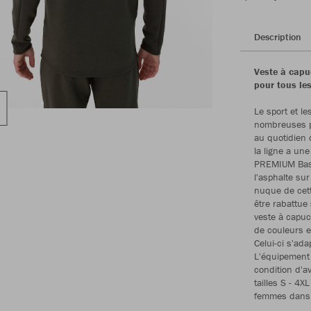
Description
Veste à capu
pour tous les
Le sport et le
nombreuses pe
au quotidien 
la ligne a un
PREMIUM Basi
l'asphalte sur
nuque de cett
être rabattue 
veste à capuch
de couleurs e
Celui-ci s'ada
L'équipement
condition d'a
tailles S - 4
femmes dans l