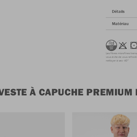
Détails
Matériau
Les fibres microfines tran
vous évite de vous refroidi
nettoyer à sec
40°
VESTE À CAPUCHE PREMIUM 