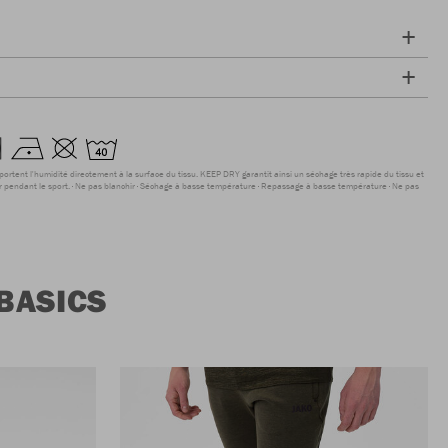
sportent l'humidité directement à la surface du tissu. KEEP DRY garantit ainsi un séchage très rapide du tissu et
r pendant le sport.
Ne pas blanchir
Séchage à basse température
Repassage à basse température
Ne pas
BASICS