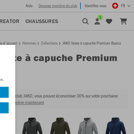
Aide
Devenez membre du club
Identifiez-vous
FR
1
CREATOR
CHAUSSURES
e d'accueil
Hommes
Collections
JAKO Veste à capuche Premium Basics
Veste à capuche Premium
s
:
6829
ns.
mbre du club JAKO, vous pouvez économiser 30% sur votre prochaine
venir membre maintenant