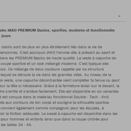
che JAKO PREMIUM Basics: sportive, moderne et fonctionnelle
 jours
s loisirs sont de plus en plus étroitement liés dans la vie de
rsonnes. C'est pourquoi JAKO t'envoie dès à présent au sport et
dans les PREMIUM Basics de haute qualité. La veste à capuche de
e coupe sportive et un look mélangé moderne. C'est typique des
cs. Ce mélange de deux couleurs rappelle par sa structure
 lequel se déroule la vie dans les grandes villes. Au niveau de la
e veste, une capuche décontractée vient compléter ta tenue ou peut
sur la tête si nécessaire. Grâce à la fermeture éclair sur le devant, la
e s'enfile et s'enlève facilement. Elle est disponible en six variantes
t est conçue dans le matériau fonctionnel Double - Tech - Knit.
pte aux contours de ton corps et souligne ta silhouette sportive.
 convient également comme compagnon pour les équipes, à
voir la finition adéquate. Le sweat à capuche est disponible dans les
XL pour hommes et enfants ainsi que dans la coupe cintrée pour
es tailles 34 - 44.