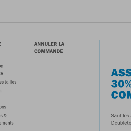
E
ANNULER LA
COMMANDE
on
ASS
te
30%
s tailles
n
CO
ons
es &
Sauf les 
gements
Doublete