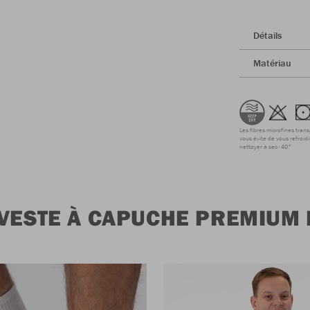
Détails
Matériau
Les fibres microfines tran
vous évite de vous refroidi
nettoyer à sec
40°
VESTE À CAPUCHE PREMIUM 