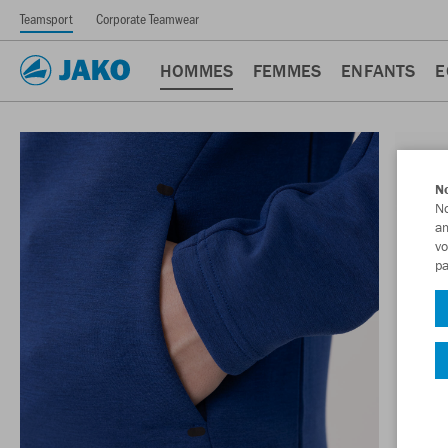
Teamsport
Corporate Teamwear
HOMMES
FEMMES
ENFANTS
E
No
No
am
vo
pa