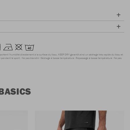
sportent l'humidité directement à la surface du tissu. KEEP DRY garantit ainsi un séchage très rapide du tissu et
r pendant le sport.
Ne pas blanchir
Séchage à basse température
Repassage à basse température
Ne pas
BASICS