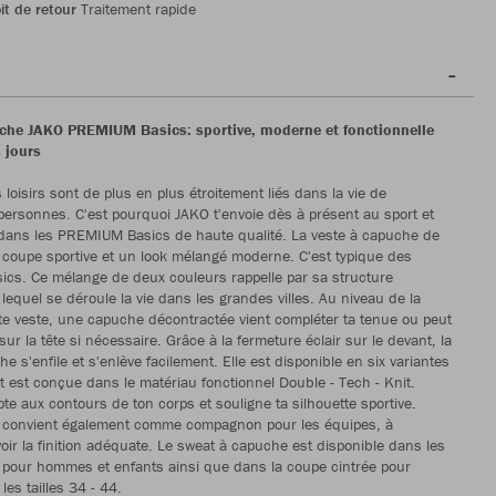
it de retour
Traitement rapide
che JAKO PREMIUM Basics: sportive, moderne et fonctionnelle
 jours
s loisirs sont de plus en plus étroitement liés dans la vie de
rsonnes. C'est pourquoi JAKO t'envoie dès à présent au sport et
dans les PREMIUM Basics de haute qualité. La veste à capuche de
e coupe sportive et un look mélangé moderne. C'est typique des
cs. Ce mélange de deux couleurs rappelle par sa structure
 lequel se déroule la vie dans les grandes villes. Au niveau de la
e veste, une capuche décontractée vient compléter ta tenue ou peut
sur la tête si nécessaire. Grâce à la fermeture éclair sur le devant, la
e s'enfile et s'enlève facilement. Elle est disponible en six variantes
t est conçue dans le matériau fonctionnel Double - Tech - Knit.
pte aux contours de ton corps et souligne ta silhouette sportive.
 convient également comme compagnon pour les équipes, à
voir la finition adéquate. Le sweat à capuche est disponible dans les
XL pour hommes et enfants ainsi que dans la coupe cintrée pour
es tailles 34 - 44.