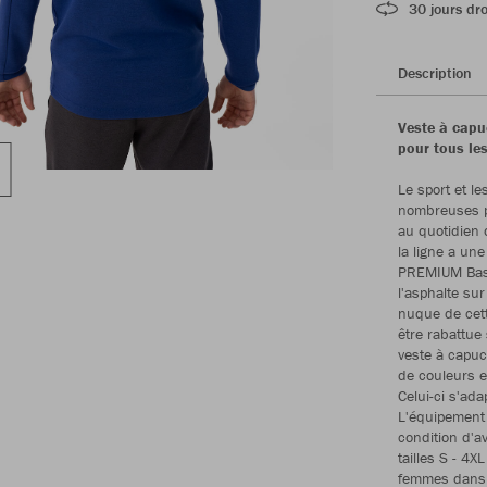
30 jours dro
Description
Veste à capu
pour tous les
Le sport et le
nombreuses pe
au quotidien 
la ligne a un
PREMIUM Basi
l'asphalte sur
nuque de cett
être rabattue 
veste à capuch
de couleurs e
Celui-ci s'ada
L'équipement
condition d'a
tailles S - 4
femmes dans l