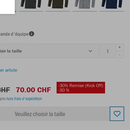
nde d'équipe
+
sir la taille
-
er article
-30% Remise (Kick Off)
CHF
70.00 CHF
-30 %
pris
hors frais d'expédition
Veuillez choisir la taille