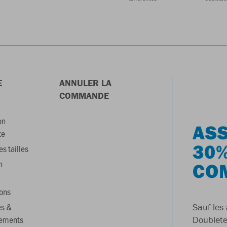
E
ANNULER LA
COMMANDE
on
ASS
te
30%
s tailles
n
CO
ons
es &
Sauf les 
gements
Doublete