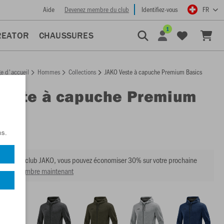
Aide
Devenez membre du club
Identifiez-vous
FR
1
REATOR
CHAUSSURES
e d'accueil
Hommes
Collections
JAKO Veste à capuche Premium Basics
Veste à capuche Premium
s
:
6829
ns.
mbre du club JAKO, vous pouvez économiser 30% sur votre prochaine
venir membre maintenant