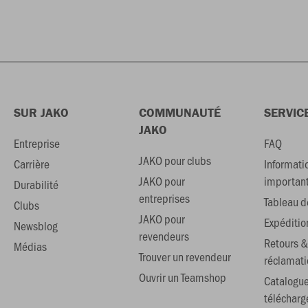
SUR JAKO
COMMUNAUTÉ
SERVIC
JAKO
Entreprise
FAQ
JAKO pour clubs
Carrière
Informati
JAKO pour
importan
Durabilité
entreprises
Tableau de
Clubs
JAKO pour
Expéditio
Newsblog
revendeurs
Retours &
Médias
Trouver un revendeur
réclamati
Ouvrir un Teamshop
Catalogu
téléchar