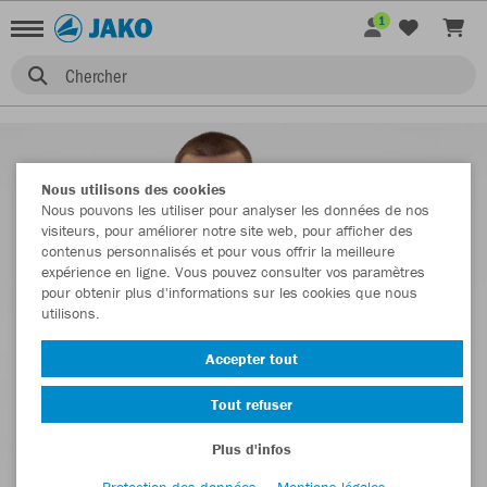
1
Chercher
Nous utilisons des cookies
Nous pouvons les utiliser pour analyser les données de nos
visiteurs, pour améliorer notre site web, pour afficher des
contenus personnalisés et pour vous offrir la meilleure
expérience en ligne. Vous pouvez consulter vos paramètres
pour obtenir plus d'informations sur les cookies que nous
utilisons.
Accepter tout
Tout refuser
Plus d'infos
Protection des données
Mentions légales