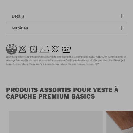
Détails
Matériau
Les fibres microfines transportent l'humidité directement à la surface du tissu. KEEP DRY garantit ainsi un
séchage très rapide du tissu et vous évite de vous refroidir pendant le sport.
Ne pas blanchir
Séchage à
basse température
Repassage à basse température
Ne pas nettoyer à sec
40°
PRODUITS ASSORTIS POUR VESTE À
CAPUCHE PREMIUM BASICS