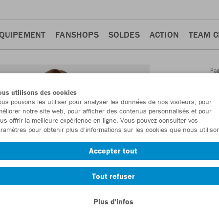
QUIPEMENT
FANSHOPS
SOLDES
ACTION
TEAM 
Pa
Retour
d'a
us utilisons des cookies
JAKO
us pouvons les utiliser pour analyser les données de nos visiteurs, pour
éliorer notre site web, pour afficher des contenus personnalisés et pour
longu
us offrir la meilleure expérience en ligne. Vous pouvez consulter vos
ramètres pour obtenir plus d'informations sur les cookies que nous utiliso
Numéro d’article
Accepter tout
En tant que me
Tout refuser
commande.
De
Plus d'infos