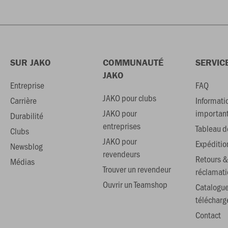
SUR JAKO
COMMUNAUTÉ
SERVIC
JAKO
Entreprise
FAQ
JAKO pour clubs
Carrière
Informati
JAKO pour
importan
Durabilité
entreprises
Tableau de
Clubs
JAKO pour
Expéditio
Newsblog
revendeurs
Retours &
Médias
Trouver un revendeur
réclamati
Ouvrir un Teamshop
Catalogu
téléchar
Contact