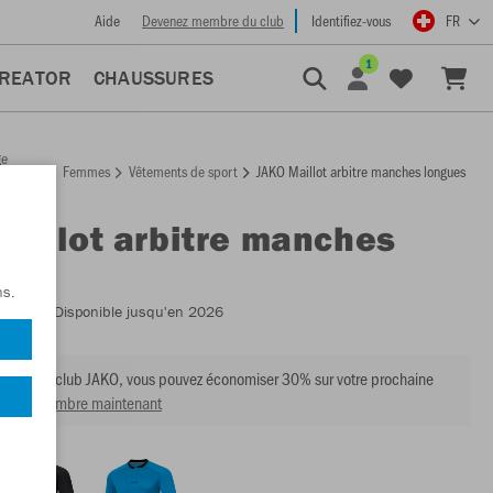
Aide
Devenez membre du club
Identifiez-vous
FR
1
CREATOR
CHAUSSURES
ge
Femmes
Vêtements de sport
JAKO Maillot arbitre manches longues
ccueil
Maillot arbitre manches
es
ns.
:
4371
- Disponible jusqu'en 2026
mbre du club JAKO, vous pouvez économiser 30% sur votre prochaine
venir membre maintenant