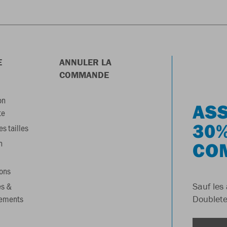
E
ANNULER LA
COMMANDE
on
ASS
te
30%
s tailles
n
CO
ons
es &
Sauf les 
gements
Doublete