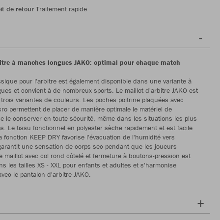
it de retour
Traitement rapide
bitre à manches longues JAKO: optimal pour chaque match
assique pour l'arbitre est également disponible dans une variante à
es et convient à de nombreux sports. Le maillot d'arbitre JAKO est
 trois variantes de couleurs. Les poches poitrine plaquées avec
cro permettent de placer de manière optimale le matériel de
 de le conserver en toute sécurité, même dans les situations les plus
 Le tissu fonctionnel en polyester sèche rapidement et est facile
La fonction KEEP DRY favorise l'évacuation de l'humidité vers
t garantit une sensation de corps sec pendant que les joueurs
Le maillot avec col rond côtelé et fermeture à boutons-pression est
ns les tailles XS - XXL pour enfants et adultes et s'harmonise
avec le pantalon d'arbitre JAKO.