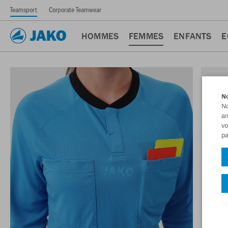
Teamsport
Corporate Teamwear
HOMMES
FEMMES
ENFANTS
E
No
No
am
vo
pa