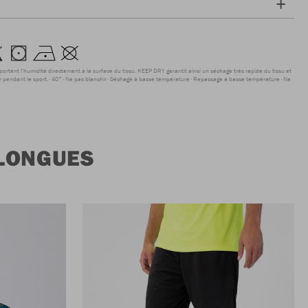
sportent l'humidité directement à la surface du tissu. KEEP DRY garantit ainsi un séchage très rapide du tissu et
r pendant le sport.
40°
Ne pas blanchir
Séchage à basse température
Repassage à basse température
Ne
 LONGUES