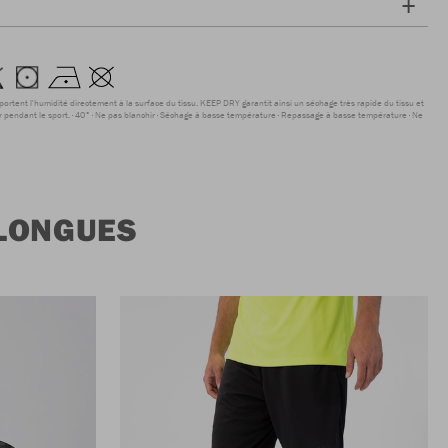
sportent l'humidité directement à la surface du tissu. KEEP DRY garantit ainsi un séchage très rapide du tissu et
r pendant le sport.
40°
Ne pas blanchir
Séchage à basse température
Repassage à basse température
Ne
 LONGUES