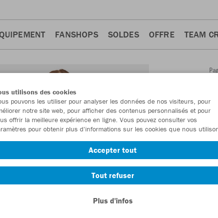
QUIPEMENT
FANSHOPS
SOLDES
OFFRE
TEAM C
Pa
Retour
d'a
us utilisons des cookies
JAKO
us pouvons les utiliser pour analyser les données de nos visiteurs, pour
éliorer notre site web, pour afficher des contenus personnalisés et pour
longu
us offrir la meilleure expérience en ligne. Vous pouvez consulter vos
ramètres pour obtenir plus d'informations sur les cookies que nous utiliso
Numéro d’article
Accepter tout
En tant que me
Tout refuser
commande.
De
Plus d'infos