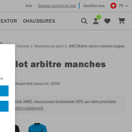
Aide
Devenez membre du club
Identifiez-vous
FR
1
REATOR
CHAUSSURES
ge
Femmes
Vêtements de sport
JAKO Maillot arbitre manches longues
ccueil
Maillot arbitre manches
es
ns.
:
4371
- Disponible jusqu'en 2026
mbre du club JAKO, vous pouvez économiser 30% sur votre prochaine
venir membre maintenant