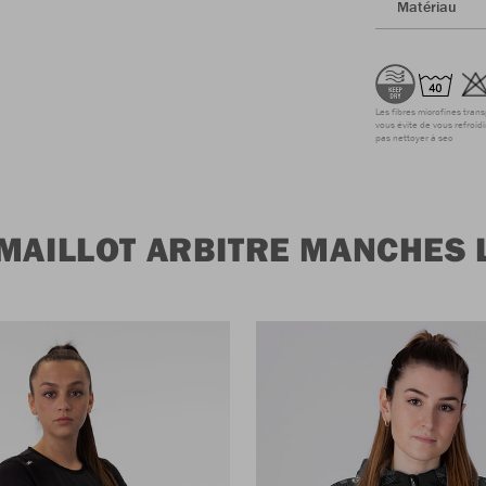
Matériau
Les fibres microfines tran
vous évite de vous refroidi
pas nettoyer à sec
 MAILLOT ARBITRE MANCHES