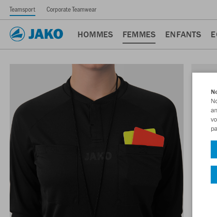
Teamsport
Corporate Teamwear
HOMMES
FEMMES
ENFANTS
E
No
No
am
vo
pa