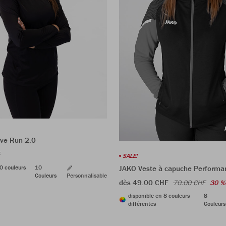
ve Run 2.0
F
SALE!
0 couleurs
10
JAKO Veste à capuche Performa
Couleurs
Personnalisable
dès 49.00 CHF
70.00 CHF
30 %
disponible en 8 couleurs
8
différentes
Couleurs