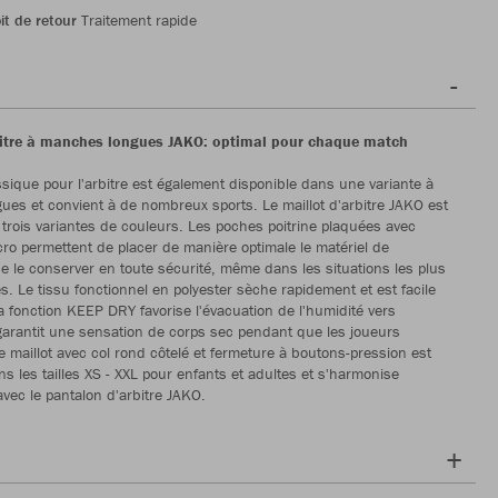
it de retour
Traitement rapide
bitre à manches longues JAKO: optimal pour chaque match
assique pour l'arbitre est également disponible dans une variante à
es et convient à de nombreux sports. Le maillot d'arbitre JAKO est
 trois variantes de couleurs. Les poches poitrine plaquées avec
cro permettent de placer de manière optimale le matériel de
 de le conserver en toute sécurité, même dans les situations les plus
 Le tissu fonctionnel en polyester sèche rapidement et est facile
La fonction KEEP DRY favorise l'évacuation de l'humidité vers
t garantit une sensation de corps sec pendant que les joueurs
Le maillot avec col rond côtelé et fermeture à boutons-pression est
ns les tailles XS - XXL pour enfants et adultes et s'harmonise
avec le pantalon d'arbitre JAKO.