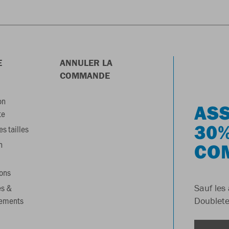
E
ANNULER LA
COMMANDE
on
ASS
te
30%
s tailles
n
CO
ons
es &
Sauf les 
gements
Doublete