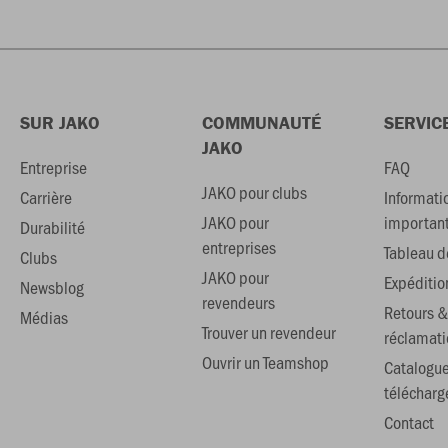
SUR JAKO
COMMUNAUTÉ
SERVIC
JAKO
Entreprise
FAQ
JAKO pour clubs
Carrière
Informati
JAKO pour
importan
Durabilité
entreprises
Tableau de
Clubs
JAKO pour
Expéditio
Newsblog
revendeurs
Retours &
Médias
Trouver un revendeur
réclamati
Ouvrir un Teamshop
Catalogu
téléchar
Contact