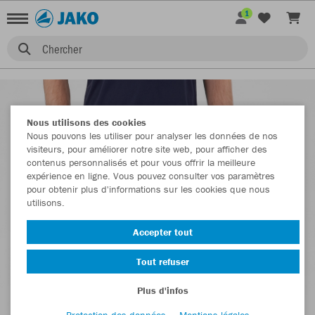
1
Chercher
Nous utilisons des cookies
Nous pouvons les utiliser pour analyser les données de nos
visiteurs, pour améliorer notre site web, pour afficher des
contenus personnalisés et pour vous offrir la meilleure
expérience en ligne. Vous pouvez consulter vos paramètres
pour obtenir plus d'informations sur les cookies que nous
utilisons.
Accepter tout
Tout refuser
Plus d'infos
Protection des données
Mentions légales