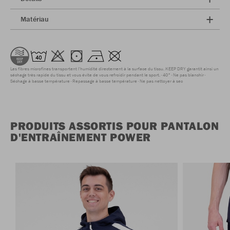
Matériau
Les fibres microfines transportent l'humidité directement à la surface du tissu. KEEP DRY garantit ainsi un
séchage très rapide du tissu et vous évite de vous refroidir pendant le sport.
40°
Ne pas blanchir
Séchage à basse température
Repassage à basse température
Ne pas nettoyer à sec
PRODUITS ASSORTIS POUR PANTALON
D'ENTRAÎNEMENT POWER