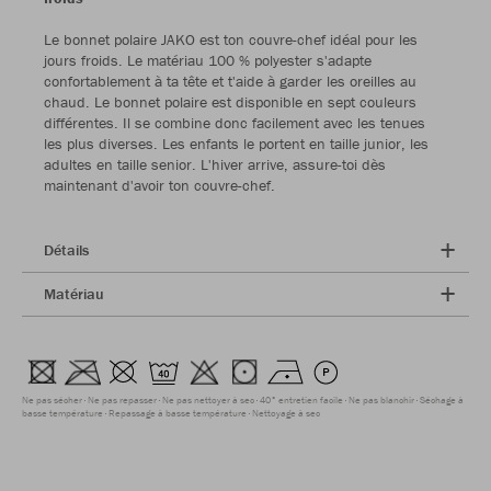
Le bonnet polaire JAKO est ton couvre-chef idéal pour les
jours froids. Le matériau 100 % polyester s'adapte
confortablement à ta tête et t'aide à garder les oreilles au
chaud. Le bonnet polaire est disponible en sept couleurs
différentes. Il se combine donc facilement avec les tenues
les plus diverses. Les enfants le portent en taille junior, les
adultes en taille senior. L'hiver arrive, assure-toi dès
maintenant d'avoir ton couvre-chef.
Détails
Matériau
Ne pas sécher
Ne pas repasser
Ne pas nettoyer à sec
40° entretien facile
Ne pas blanchir
Séchage à
basse température
Repassage à basse température
Nettoyage à sec