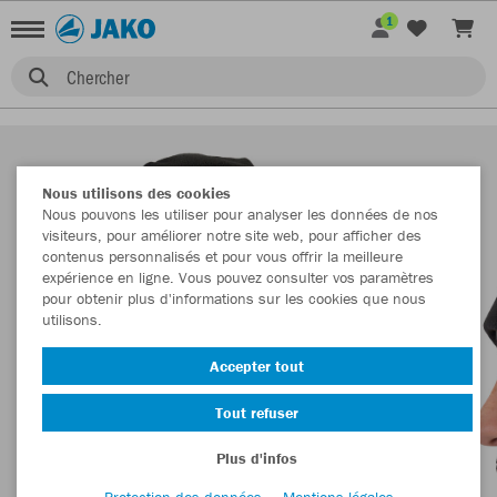
1
Chercher
Nous utilisons des cookies
Nous pouvons les utiliser pour analyser les données de nos
visiteurs, pour améliorer notre site web, pour afficher des
contenus personnalisés et pour vous offrir la meilleure
expérience en ligne. Vous pouvez consulter vos paramètres
pour obtenir plus d'informations sur les cookies que nous
utilisons.
Accepter tout
Tout refuser
Plus d'infos
Protection des données
Mentions légales