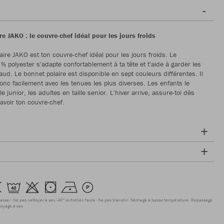
e JAKO : le couvre-chef idéal pour les jours froids
aire JAKO est ton couvre-chef idéal pour les jours froids. Le
% polyester s'adapte confortablement à ta tête et t'aide à garder les
aud. Le bonnet polaire est disponible en sept couleurs différentes. Il
nc facilement avec les tenues les plus diverses. Les enfants le
lle junior, les adultes en taille senior. L'hiver arrive, assure-toi dès
avoir ton couvre-chef.
asser
Ne pas nettoyer à sec
40° entretien facile
Ne pas blanchir
Séchage à basse température
Repassage
toyage à sec