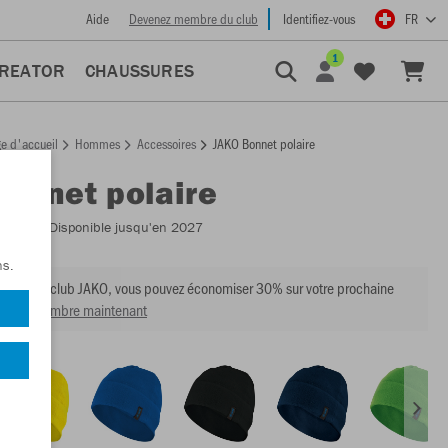
Aide
Devenez membre du club
Identifiez-vous
FR
1
CREATOR
CHAUSSURES
e d'accueil
Hommes
Accessoires
JAKO Bonnet polaire
Bonnet polaire
:
1224
- Disponible jusqu'en 2027
ns.
mbre du club JAKO, vous pouvez économiser 30% sur votre prochaine
venir membre maintenant