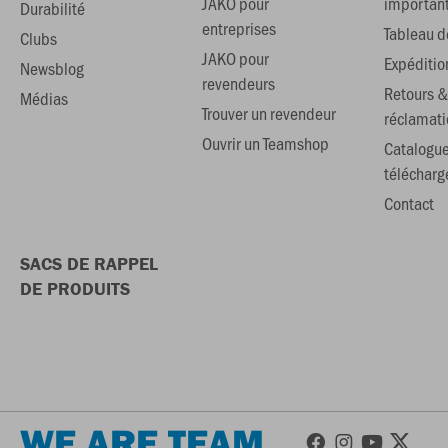
JAKO pour
importan
Durabilité
entreprises
Tableau de
Clubs
JAKO pour
Expéditio
Newsblog
revendeurs
Retours &
Médias
Trouver un revendeur
réclamati
Ouvrir un Teamshop
Catalogu
téléchar
Contact
SACS DE RAPPEL
DE PRODUITS
WE ARE TEAM