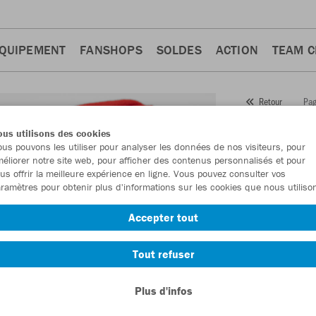
QUIPEMENT
FANSHOPS
SOLDES
ACTION
TEAM 
Pag
Retour
JAKO
us utilisons des cookies
us pouvons les utiliser pour analyser les données de nos visiteurs, pour
Numéro d’article
éliorer notre site web, pour afficher des contenus personnalisés et pour
us offrir la meilleure expérience en ligne. Vous pouvez consulter vos
ramètres pour obtenir plus d'informations sur les cookies que nous utiliso
En tant que me
Accepter tout
commande.
De
Tout refuser
Plus d'infos