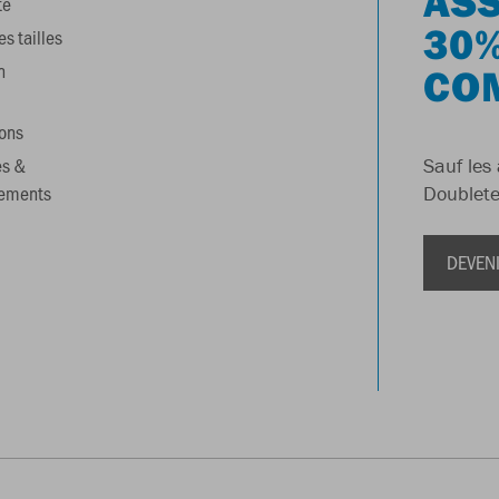
ASS
te
30%
s tailles
n
CO
ons
es &
Sauf les 
gements
Doublete
DEVEN