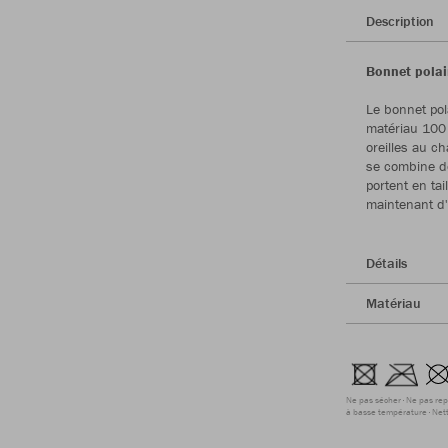
Description
Bonnet polair
Le bonnet pol
matériau 100 
oreilles au ch
se combine do
portent en tai
maintenant d'
Détails
Matériau
Ne pas sécher
Ne pas rep
à basse température
Net