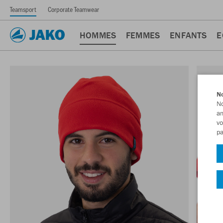
Teamsport
Corporate Teamwear
HOMMES
FEMMES
ENFANTS
E
No
No
am
vo
pa