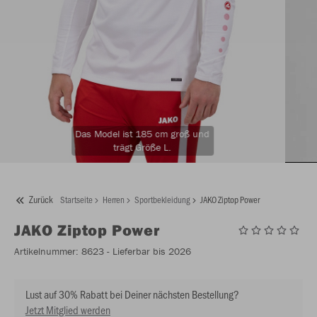
Das Model ist 185 cm groß und
trägt Größe L.
Zurück
Startseite
Herren
Sportbekleidung
JAKO Ziptop Power
JAKO
Ziptop Power
Artikelnummer:
8623
- Lieferbar bis 2026
Lust auf 30% Rabatt bei Deiner nächsten Bestellung?
Jetzt Mitglied werden