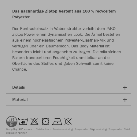
Das nachhaltige Ziptop besteht aus 100 % recyceltem
Polyester
Der Kontrasteinsatz in Wabenstruktur verleiht dem JAKO
Ziptop Power einen dynamischen Look. Die Ärmel bestehen
aus einem hochelastischem Polyester-Elasthan-Mix und
verfügen über ein Daumenloch. Das Body Material ist
besonders leicht und angenehm zu tragen. Die mikrofeinen
Fasern transportieren Feuchtigkeit unmittelbar an die
Oberfläche des Stoffes und geben Schweiß somit keine
Chance.
Details
Material
Keep Dry
40° waschen
Nicht chloren
Trocknen niedrige Temperatur
Bügeln niedrige Temperatur
Nicht
chemisch reinigen