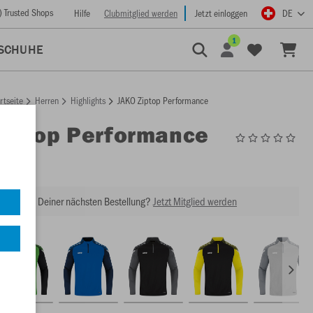
) Trusted Shops
Hilfe
Clubmitglied werden
Jetzt einloggen
DE
1
SCHUHE
rtseite
Herren
Highlights
JAKO Ziptop Performance
Ziptop Performance
8622
abatt bei Deiner nächsten Bestellung?
Jetzt Mitglied werden