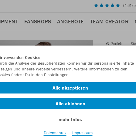
(
4,61
/5
IPMENT
FANSHOPS
ANGEBOTE
TEAM CREATOR
Sta
Zurück
JAKO
ir verwenden Cookies
rch die Analyse der Besucherdaten können wir dir personalisierte Inhalte
Artikelnummer:
zeigen und unsere Website verbessern. Weitere Informationen zu den
okies findest Du in den Einstellungen.
Lust auf 30% R
Alle akzeptieren
Alle ablehnen
mehr Infos
Datenschutz
Impressum