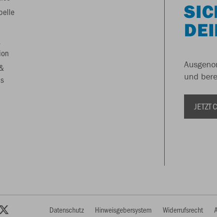
SIC
belle
DEI
&
ion
Ausgenom
 &
und berei
s
JETZT
Datenschutz
Hinweisgebersystem
Widerrufsrecht