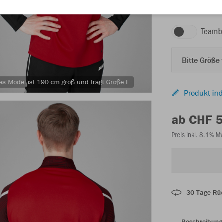
rot/schwarz
Teamb
Bitte Größe
as Model ist 190 cm groß und trägt Größe L.
Produkt ind
ab CHF 
Preis inkl. 8.1% 
30 Tage Rü
Beschreibun