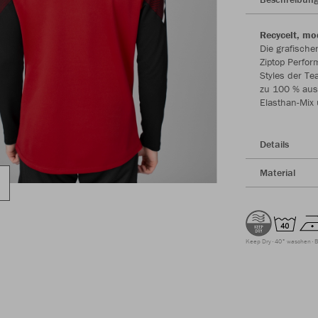
Recycelt, mo
Die grafisch
Ziptop Perfor
Styles der Te
zu 100 % aus 
Elasthan-Mix 
Details
Material
Keep Dry
40° waschen
B