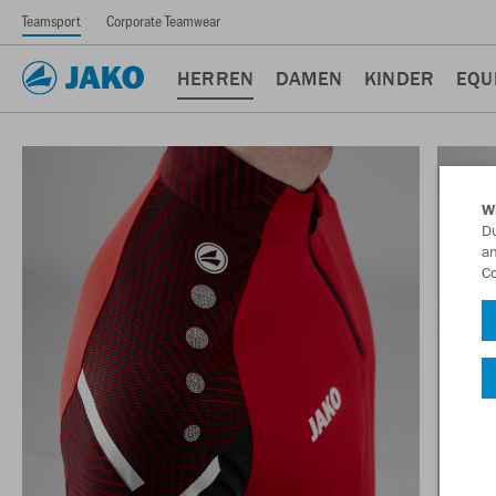
Teamsport
Corporate Teamwear
HERREN
DAMEN
KINDER
EQU
W
Du
an
Co