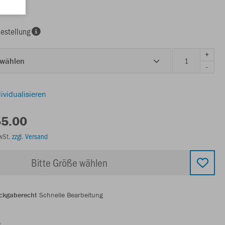
estellung
+
 wählen
-
ividualisieren
55.00
MwSt.
zzgl. Versand
Bitte Größe wählen
ckgaberecht
Schnelle Bearbeitung
g