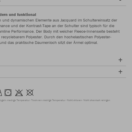
dern und funktional
en und dynamischen Elemente aus Jacquard im Schultereinsatz der
mance und der Kontrast-Tape an der Schulter sind typisch für die
amline Performance. Der Body mit weicher Fleece-Innenseite besteht
recyclebarem Polyester. Durch den hochelastischen Polyester-
und das praktische Daumenloch sitzt der Ärmel optimal.
ügeln niedrige Temperatur
Trocknen niedrige Temperatur
Nicht chloren
Nicht chemisch reinigen