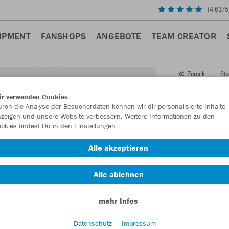
(
4,61
/5
IPMENT
FANSHOPS
ANGEBOTE
TEAM CREATOR
Sta
Zurück
JAKO
ir verwenden Cookies
rch die Analyse der Besucherdaten können wir dir personalisierte Inhalte
Artikelnummer:
zeigen und unsere Website verbessern. Weitere Informationen zu den
okies findest Du in den Einstellungen.
Lust auf 30% R
Alle akzeptieren
Alle ablehnen
mehr Infos
Datenschutz
Impressum