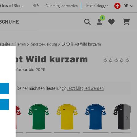
) Trusted Shops
Hilfe
Clubmitglied werden
Jetzt einloggen
DE
1
SCHUHE
rtseite
Herren
Sportbekleidung
JAKO Trikot Wild kurzarm
Trikot Wild kurzarm
4244
- Lieferbar bis 2026
abatt bei Deiner nächsten Bestellung?
Jetzt Mitglied werden