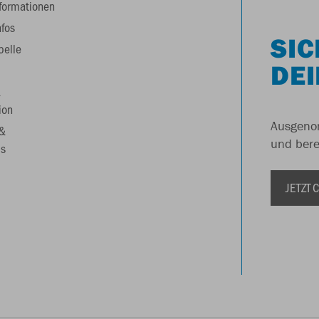
formationen
nfos
SIC
belle
DEI
&
ion
Ausgenom
 &
und berei
s
JETZT