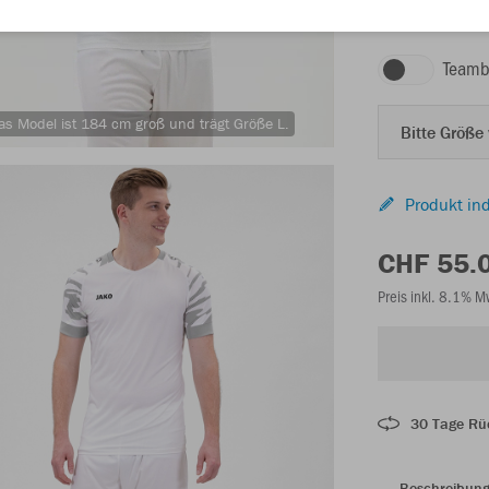
weiß/silbergrau
Teamb
as Model ist 184 cm groß und trägt Größe L.
Bitte Größe
Produkt ind
CHF 55.
Preis inkl. 8.1% 
30 Tage Rü
Beschreibun