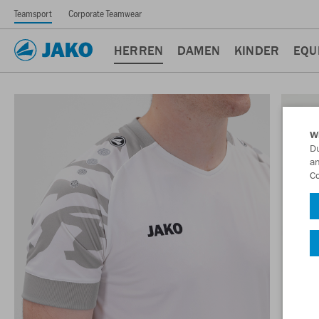
Teamsport
Corporate Teamwear
HERREN
DAMEN
KINDER
EQU
W
Du
an
Co