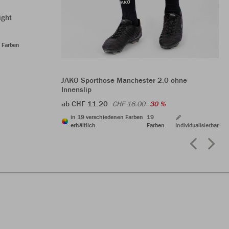
ight
 Farben
JAKO Sporthose Manchester 2.0 ohne
Innenslip
ab CHF 11.20
CHF 16.00
30 %
in 19 verschiedenen Farben
19
erhältlich
Farben
Individualisierbar