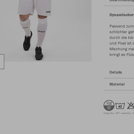
Dynamischer 
Passend zum T
schlichter g
durch die kör
und Pixel ist
Mischung mac
bringt es Flü
Details
Material
Keep Dry
40° waschen
N