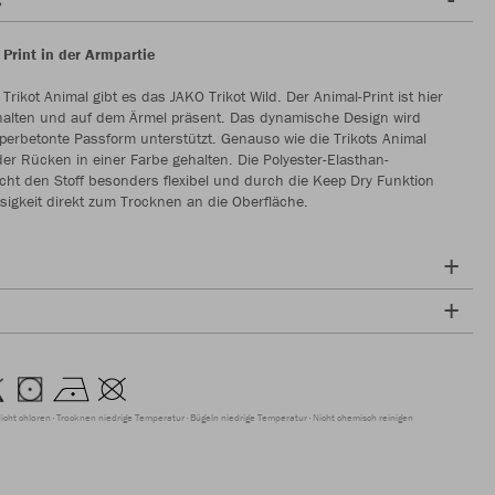
Print in der Armpartie
rikot Animal gibt es das JAKO Trikot Wild. Der Animal-Print ist hier
ehalten und auf dem Ärmel präsent. Das dynamische Design wird
perbetonte Passform unterstützt. Genauso wie die Trikots Animal
 der Rücken in einer Farbe gehalten. Die Polyester-Elasthan-
ht den Stoff besonders flexibel und durch die Keep Dry Funktion
ssigkeit direkt zum Trocknen an die Oberfläche.
icht chloren
Trocknen niedrige Temperatur
Bügeln niedrige Temperatur
Nicht chemisch reinigen