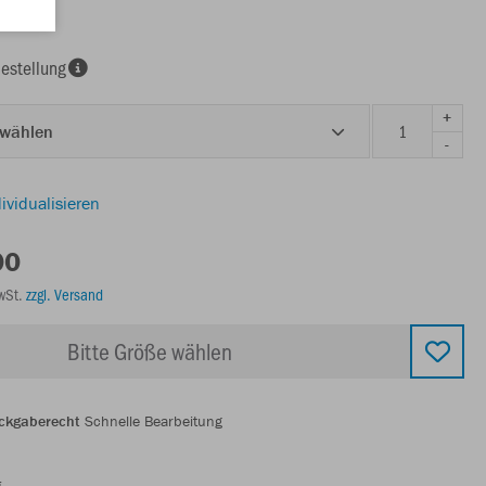
estellung
+
 wählen
-
ividualisieren
00
MwSt.
zzgl. Versand
Bitte Größe wählen
ckgaberecht
Schnelle Bearbeitung
g