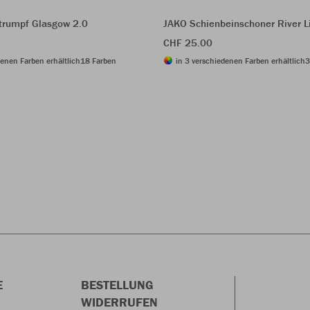
trumpf Glasgow 2.0
JAKO Schienbeinschoner River L
CHF 25.00
denen Farben erhältlich
18 Farben
in 3 verschiedenen Farben erhältlich
3
E
BESTELLUNG
WIDERRUFEN