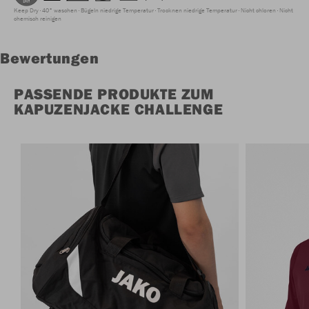
Keep Dry
40° waschen
Bügeln niedrige Temperatur
Trocknen niedrige Temperatur
Nicht chloren
Nicht
chemisch reinigen
Bewertungen
PASSENDE PRODUKTE ZUM
KAPUZENJACKE CHALLENGE