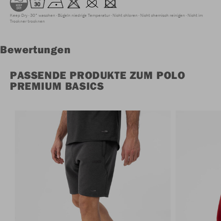
Keep Dry
30° waschen
Bügeln niedrige Temperatur
Nicht chloren
Nicht chemisch reinigen
Nicht im
Trockner trocknen
Bewertungen
PASSENDE PRODUKTE ZUM POLO
PREMIUM BASICS