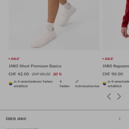
SALE!
SALE!
JAKO Short Premium Basics
JAKO Kapuzen
CHF 42.00
CHF 90.00
CHF 60.00
30 %
in 4 verschiedenen Farben
4
in 6 verschie
erhältlich
Farben
Individualisierbar
erhältlich
ÜBER JAKO