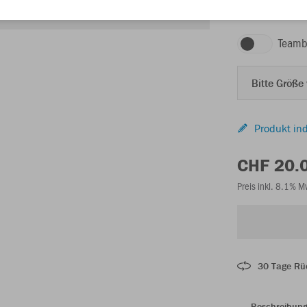
schwarz
Teamb
Bitte Größe
Produkt ind
CHF 20.
Preis inkl. 8.1% 
30 Tage Rü
Beschreibun