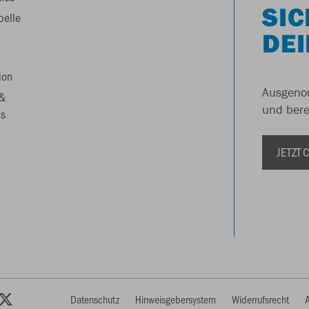
SIC
belle
DEI
&
ion
Ausgenom
 &
und berei
s
JETZT
Datenschutz
Hinweisgebersystem
Widerrufsrecht