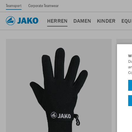
Teamsport
Corporate Teamwear
HERREN
DAMEN
KINDER
EQU
W
Du
an
Co