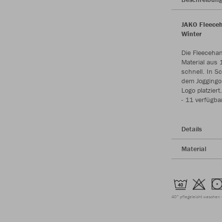
JAKO Fleeceh
Winter
Die Fleeceha
Material aus 
schnell. In S
dem Joggingo
Logo platzie
- 11 verfügba
Details
Material
40° pflegeleicht waschen