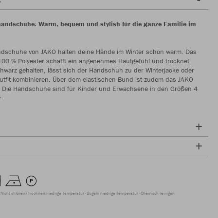
andschuhe: Warm, bequem und stylish für die ganze Familie im
ndschuhe von JAKO halten deine Hände im Winter schön warm. Das
100 % Polyester schafft ein angenehmes Hautgefühl und trocknet
chwarz gehalten, lässt sich der Handschuh zu der Winterjacke oder
utfit kombinieren. Über dem elastischen Bund ist zudem das JAKO
rt. Die Handschuhe sind für Kinder und Erwachsene in den Größen 4
r.
Nicht chloren
Trocknen niedrige Temperatur
Bügeln niedrige Temperatur
Chemisch reinigen