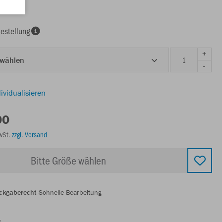
estellung
+
 wählen
-
ividualisieren
00
MwSt.
zzgl. Versand
Bitte Größe wählen
ckgaberecht
Schnelle Bearbeitung
g