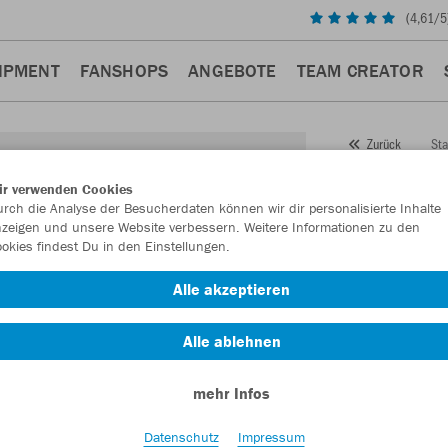
(
4,61
/5
IPMENT
FANSHOPS
ANGEBOTE
TEAM CREATOR
Sta
Zurück
JAKO
ir verwenden Cookies
rch die Analyse der Besucherdaten können wir dir personalisierte Inhalte
Artikelnummer:
zeigen und unsere Website verbessern. Weitere Informationen zu den
okies findest Du in den Einstellungen.
Lust auf 30% R
Alle akzeptieren
Alle ablehnen
mehr Infos
Datenschutz
Impressum