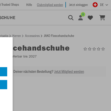
) Trusted Shops
Hilfe
Clubmitglied werden
Jetzt einloggen
DE
1
SCHUHE
rtseite
Herren
Accessoires
JAKO Fleecehandschuhe
Fleecehandschuhe
1230
- Lieferbar bis 2027
abatt bei Deiner nächsten Bestellung?
Jetzt Mitglied werden