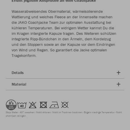
Erfüllt jegliche Ansprüche an eine Coachjacke
Wasserabweisendes Obermaterial, wärmeisolierende
Wattierung und weiches Fleece an der Innenseite machen
die JAKO Coachjacke Team zur optimalen Ausstattung bei
kühleren Temperaturen. Bei widrigem Wetter kannst Du die
im Kragen intergierte Kapuze tragen. Des Weiteren schützen
integrierte Ripp-Bündchen in den Ärmeln, dem Kordelzug
und den Stoppern sowie an der Kapuze vor dem Eindringen
von Wind und Regen. So garantiert die Jacke optimalen
Tragekonform.
Details
Material
Stop Water
40° waschen
Nicht chloren
Nicht im Trockner trocknen
Bügeln niedrige Temperatur
Nicht
chemisch reinigen