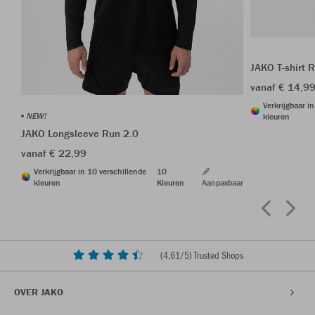
JAKO T-shirt 
vanaf € 14,9
Verkrijgbaar i
NEW!
kleuren
JAKO Longsleeve Run 2.0
vanaf € 22,99
Verkrijgbaar in 10 verschillende
10
kleuren
Kleuren
Aanpasbaar
(
4,61
/5) Trusted Shops
OVER JAKO