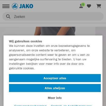
1
Zoeken
Wij gebruiken cookies
We kunnen deze inzetten om onze bezoekersgegevens te
analyseren, om onze website te verbeteren, om
gepersonaliseerde content weer te geven en om u een zo
aangenaam mogelijke surfervaring te bieden. U kan uw
instellingen bekijken voor meer info over de door ons
gebruikte cookies.
Accepteer alles
Alles afwijzen
Meer info
Gegevensbescherming
Contact- en bedrijfsgegevens