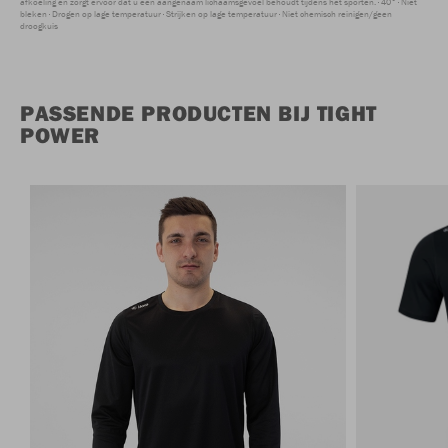
afkoeling en zorgt ervoor dat u een aangenaam lichaamsgevoel behoudt tijdens het sporten.
40°
Niet
bleken
Drogen op lage temperatuur
Strijken op lage temperatuur
Niet chemisch reinigen/geen
droogkuis
PASSENDE PRODUCTEN BIJ TIGHT
POWER