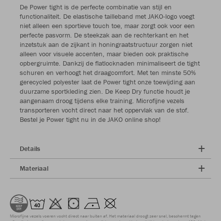
De Power tight is de perfecte combinatie van stijl en
functionaliteit. De elastische tailleband met JAKO-logo voegt
niet alleen een sportieve touch toe, maar zorgt ook voor een
perfecte pasvorm. De steekzak aan de rechterkant en het
inzetstuk aan de zijkant in honingraatstructuur zorgen niet
alleen voor visuele accenten, maar bieden ook praktische
opbergruimte. Dankzij de flatlocknaden minimaliseert de tight
schuren en verhoogt het draagcomfort. Met ten minste 50%
gerecycled polyester laat de Power tight onze toewijding aan
duurzame sportkleding zien. De Keep Dry functie houdt je
aangenaam droog tijdens elke training. Microfijne vezels
transporteren vocht direct naar het oppervlak van de stof.
Bestel je Power tight nu in de JAKO online shop!
Details
Materiaal
Microfijne vezels voeren vocht direct naar buiten af. Het materiaal droogt zeer snel, beschermt tegen