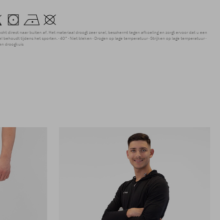
ocht direct naar buiten af. Het materiaal droogt zeer snel, beschermt tegen afkoeling en zorgt ervoor dat u een
 behoudt tijdens het sporten.
40°
Niet bleken
Drogen op lage temperatuur
Strijken op lage temperatuur
en droogkuis