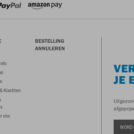
E
BESTELLING
ANNULEREN
info
VER
el
JE 
n
& Klachten
&
Uitgezon
s
afgeprijs
r ons
WORD 