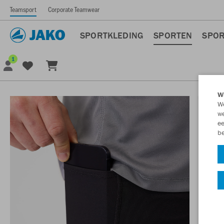
Teamsport
Corporate Teamwear
SPORTKLEDING
SPORTEN
SPOR
1
Wi
We
we
ee
be