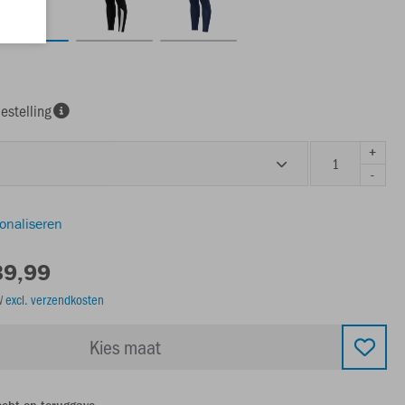
estelling
+
-
sonaliseren
39,99
TW
excl. verzendkosten
Kies maat
echt op teruggave