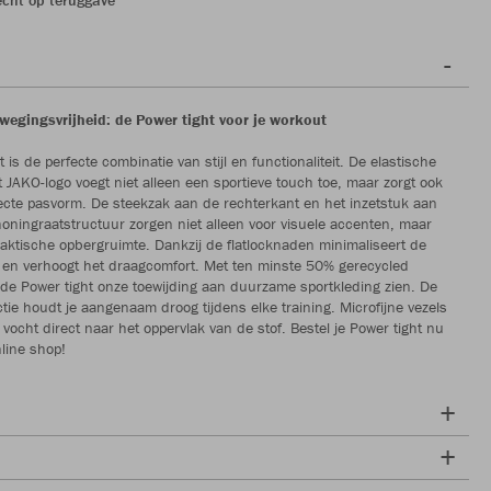
egingsvrijheid: de Power tight voor je workout
 is de perfecte combinatie van stijl en functionaliteit. De elastische
t JAKO-logo voegt niet alleen een sportieve touch toe, maar zorgt ook
ecte pasvorm. De steekzak aan de rechterkant en het inzetstuk aan
 honingraatstructuur zorgen niet alleen voor visuele accenten, maar
aktische opbergruimte. Dankzij de flatlocknaden minimaliseert de
 en verhoogt het draagcomfort. Met ten minste 50% gerecycled
t de Power tight onze toewijding aan duurzame sportkleding zien. De
tie houdt je aangenaam droog tijdens elke training. Microfijne vezels
 vocht direct naar het oppervlak van de stof. Bestel je Power tight nu
line shop!