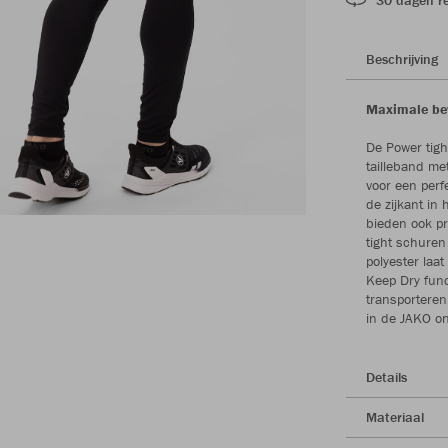
Beschrijving
Maximale bew
De Power tight
tailleband me
voor een perf
de zijkant in
bieden ook pr
tight schuren
polyester laa
Keep Dry func
transporteren
in de JAKO on
Details
Materiaal