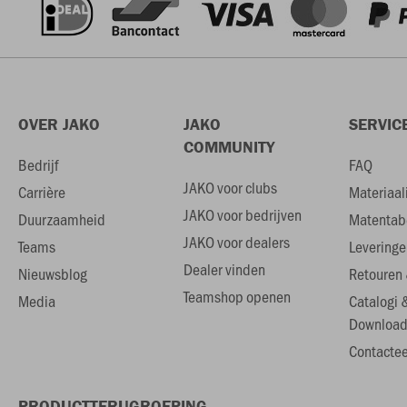
OVER JAKO
JAKO
SERVIC
COMMUNITY
Bedrijf
FAQ
JAKO voor clubs
Carrière
Materiaal
JAKO voor bedrijven
Duurzaamheid
Matentab
JAKO voor dealers
Teams
Leveringe
Dealer vinden
Nieuwsblog
Retouren 
Teamshop openen
Media
Catalogi 
Download
Contactee
PRODUCTTERUGROEPING