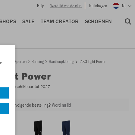
Hulp
Word lid van de club
Nu inloggen
NL
 SHOPS
SALE
TEAM CREATOR
SCHOENEN
epage
Sporten
Running
Hardloopkleding
JAKO Tight Power
e
Tight Power
8376
- Beschikbaar tot 2027
ing op je volgende bestelling?
Word nu lid