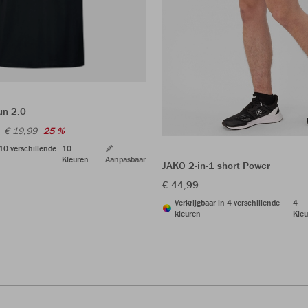
un 2.0
€ 19,99
25 %
 10 verschillende
10
Kleuren
Aanpasbaar
JAKO 2-in-1 short Power
€ 44,99
Verkrijgbaar in 4 verschillende
4
kleuren
Kleu