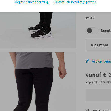
Gegevensbescherming
Contact- en bedrijfsgegevens
zwart
Teamb
Kies maat
Artikel per
vanaf € 
Prijs incl. 21% B
30 dagen r