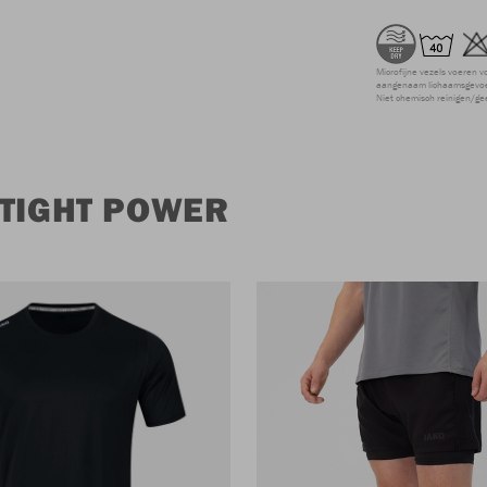
Microfijne vezels voeren v
aangenaam lichaamsgevoel
Niet chemisch reinigen/ge
 TIGHT POWER